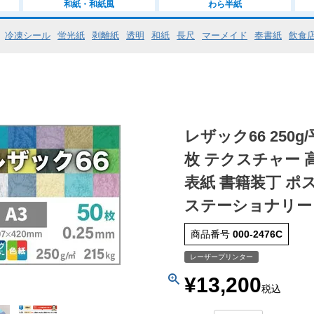
和紙・和紙風
わら半紙
冷凍シール
蛍光紙
剥離紙
透明
和紙
長尺
マーメイド
奉書紙
飲食
レザック66 250g/
枚 テクスチャー 
表紙 書籍装丁 ポ
ステーショナリー
商品番号
000-2476C
レーザープリンター
¥
13,200
税込