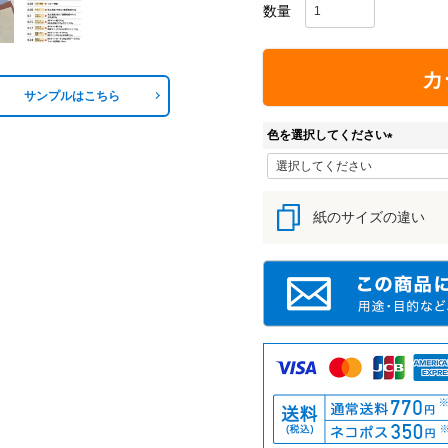
カ
サンプルはこちら
色を選択してください
(
必
須
紙のサイズの違い
)