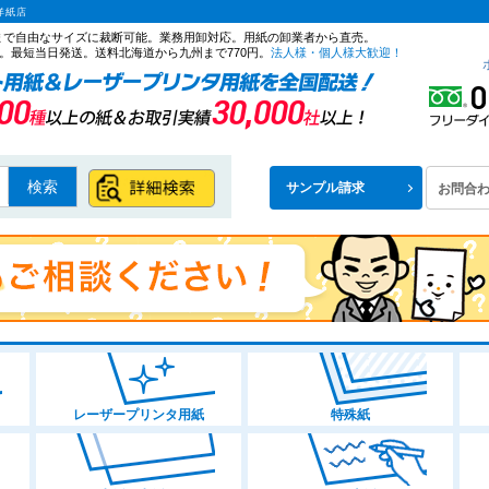
洋紙店
ズまで自由なサイズに裁断可能。業務用卸対応。用紙の卸業者から直売。
。最短当日発送。送料北海道から九州まで770円。
法人様・個人様大歓迎！
検索
サンプル請求
お問合
レーザープリンタ用紙
特殊紙