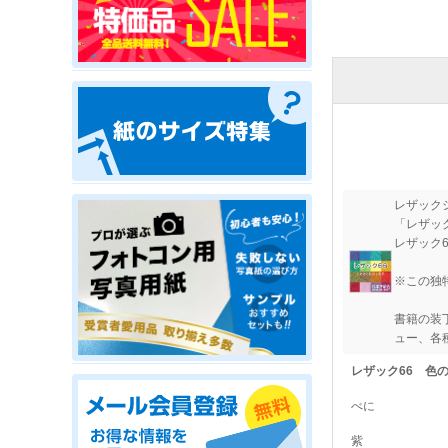
レザック
「レザッ
レザック
※この独
書籍の装
ュー、各
レザック66 色
べに
紫