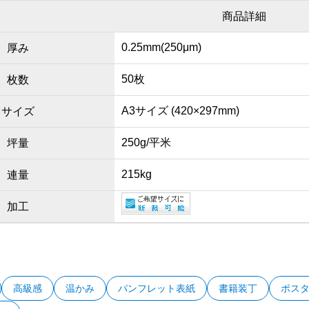
商品詳細
0.25mm(250μm)
厚み
50枚
枚数
A3サイズ (420×297mm)
サイズ
250g/平米
坪量
215kg
連量
加工
高級感
温かみ
パンフレット表紙
書籍装丁
ポス