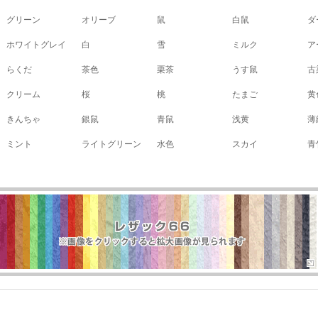
グリーン
オリーブ
鼠
白鼠
ダ
ホワイトグレイ
白
雪
ミルク
ア
らくだ
茶色
栗茶
うす鼠
古
クリーム
桜
桃
たまご
黄
きんちゃ
銀鼠
青鼠
浅黄
薄
ミント
ライトグリーン
水色
スカイ
青