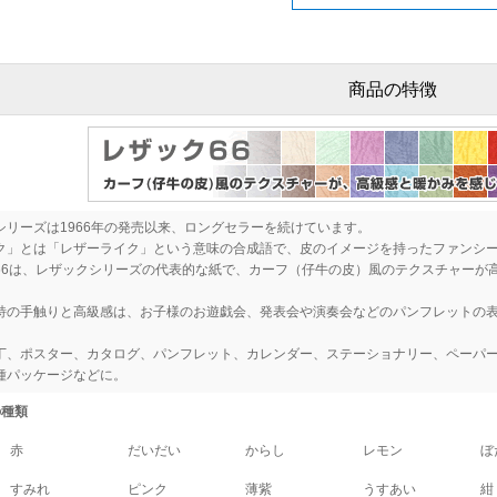
商品の特徴
シリーズは1966年の発売以来、ロングセラーを続けています。
ク」とは「レザーライク」という意味の合成語で、皮のイメージを持ったファンシ
66は、レザックシリーズの代表的な紙で、カーフ（仔牛の皮）風のテクスチャーが
特の手触りと高級感は、お子様のお遊戯会、発表会や演奏会などのパンフレットの
丁、ポスター、カタログ、パンフレット、カレンダー、ステーショナリー、ペーパ
種パッケージなどに。
の種類
赤
だいだい
からし
レモン
ぼ
すみれ
ピンク
薄紫
うすあい
紺