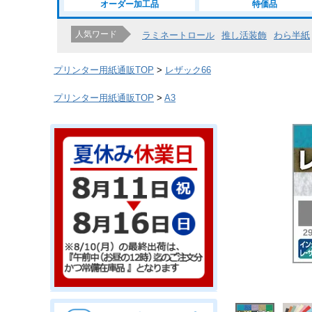
オーダー加工品
特価品
人気ワード
ラミネートロール
推し活装飾
わら半紙
プリンター用紙通販TOP
レザック66
プリンター用紙通販TOP
A3