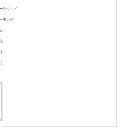
ークグレイ
ーモンド
染
色
緑
竹