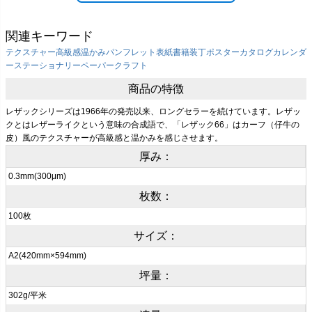
関連キーワード
テクスチャー
高級感
温かみ
パンフレット表紙
書籍装丁
ポスター
カタログ
カレンダ
ー
ステーショナリー
ペーパークラフト
商品の特徴
レザックシリーズは1966年の発売以来、ロングセラーを続けています。レザッ
クとはレザーライクという意味の合成語で、「レザック66」はカーフ（仔牛の
皮）風のテクスチャーが高級感と温かみを感じさせます。
厚み：
0.3mm(300μm)
枚数：
100枚
サイズ：
A2(420mm×594mm)
坪量：
302g/平米