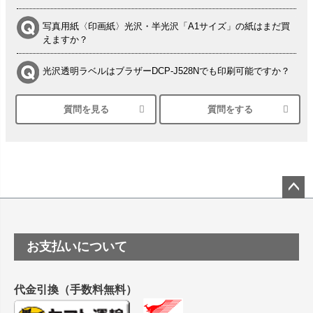
写真用紙〈印画紙〉光沢・半光沢「A1サイズ」の紙はまだ買
えますか？
光沢透明ラベルはブラザーDCP-J528Nでも印刷可能ですか？
質問を見る
質問をする
シルバーペーパーにEPSON EP-30VAで印刷するときの設定
は？
竹尾 DEEP UVヴァンヌーボ スノーホワイトは 大判プリンタ
ーSC-P8050に対応してますか
塩ビのロール紙で離型紙が透明の商品はありますか
ペー
ジト
ップ
つや消し半透明ラベルのロールタイプはありますか？
お支払いについて
へ
縦420mm×横650mmの包装紙に適した紙はありますか？
代金引換（手数料無料）