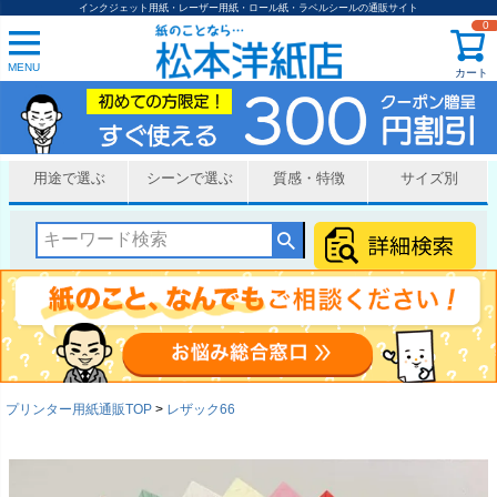
インクジェット用紙・レーザー用紙・ロール紙・ラベルシールの通販サイト
0
MENU
カート
用途で選ぶ
シーンで選ぶ
質感・特徴
サイズ別
プリンター用紙通販TOP
レザック66