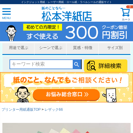
インクジェット用紙・レーザー用紙・ロール紙・ラベルシールの通販サイト
0
MENU
カート
用途で選ぶ
シーンで選ぶ
質感・特徴
サイズ別
プリンター用紙通販TOP
レザック66