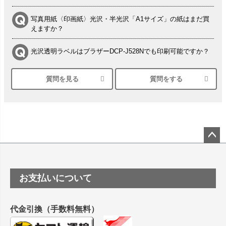
写真用紙〈印画紙〉光沢・半光沢「A1サイズ」の紙はまだ買
えますか？
光沢透明ラベルはブラザーDCP-J528Nでも印刷可能ですか？
質問を見る
質問をする
シルバーペーパーにEPSON EP-30VAで印刷するときの設定
は？
竹尾 DEEP UVヴァンヌーボ スノーホワイトは 大判プリンタ
ーSC-P8050に対応してますか
塩ビのロール紙で離型紙が透明の商品はありますか
ペー
ジト
ップ
つや消し半透明ラベルのロールタイプはありますか？
お支払いについて
へ
縦420mm×横650mmの包装紙に適した紙はありますか？
代金引換（手数料無料）