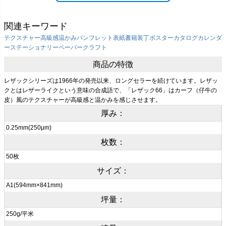
関連キーワード
テクスチャー
高級感
温かみ
パンフレット表紙
書籍装丁
ポスター
カタログ
カレンダ
ー
ステーショナリー
ペーパークラフト
商品の特徴
レザックシリーズは1966年の発売以来、ロングセラーを続けています。レザッ
クとはレザーライクという意味の合成語で、「レザック66」はカーフ（仔牛の
皮）風のテクスチャーが高級感と温かみを感じさせます。
厚み：
0.25mm(250μm)
枚数：
50枚
サイズ：
A1(594mm×841mm)
坪量：
250g/平米