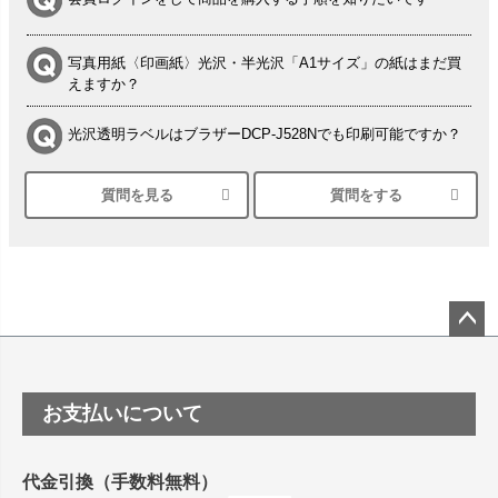
写真用紙〈印画紙〉光沢・半光沢「A1サイズ」の紙はまだ買
えますか？
光沢透明ラベルはブラザーDCP-J528Nでも印刷可能ですか？
質問を見る
質問をする
シルバーペーパーにEPSON EP-30VAで印刷するときの設定
は？
竹尾 DEEP UVヴァンヌーボ スノーホワイトは 大判プリンタ
ーSC-P8050に対応してますか
塩ビのロール紙で離型紙が透明の商品はありますか
ペー
ジト
ップ
つや消し半透明ラベルのロールタイプはありますか？
お支払いについて
へ
縦420mm×横650mmの包装紙に適した紙はありますか？
代金引換（手数料無料）