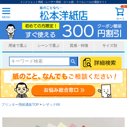
インクジェット用紙・レーザー用紙・ロール紙・ラベルシールの通販サイト
0
MENU
カート
用途で選ぶ
シーンで選ぶ
質感・特徴
サイズ別
プリンター用紙通販TOP
レザック66