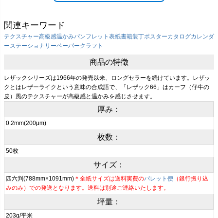
関連キーワード
テクスチャー
高級感
温かみ
パンフレット表紙
書籍装丁
ポスター
カタログ
カレンダ
ー
ステーショナリー
ペーパークラフト
商品の特徴
レザックシリーズは1966年の発売以来、ロングセラーを続けています。レザッ
クとはレザーライクという意味の合成語で、「レザック66」はカーフ（仔牛の
皮）風のテクスチャーが高級感と温かみを感じさせます。
厚み：
0.2mm(200μm)
枚数：
50枚
サイズ：
四六判(788mm×1091mm)
＊全紙サイズは送料実費の
パレット便
（銀行振り込
みのみ）での発送となります。送料は別途ご連絡いたします。
坪量：
203g/平米