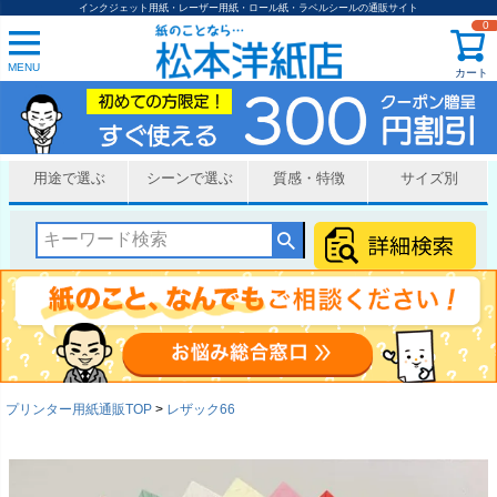
インクジェット用紙・レーザー用紙・ロール紙・ラベルシールの通販サイト
0
MENU
カート
用途で選ぶ
シーンで選ぶ
質感・特徴
サイズ別
プリンター用紙通販TOP
レザック66