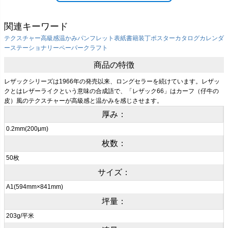
関連キーワード
テクスチャー
高級感
温かみ
パンフレット表紙
書籍装丁
ポスター
カタログ
カレンダ
ー
ステーショナリー
ペーパークラフト
商品の特徴
レザックシリーズは1966年の発売以来、ロングセラーを続けています。レザッ
クとはレザーライクという意味の合成語で、「レザック66」はカーフ（仔牛の
皮）風のテクスチャーが高級感と温かみを感じさせます。
厚み：
0.2mm(200μm)
枚数：
50枚
サイズ：
A1(594mm×841mm)
坪量：
203g/平米