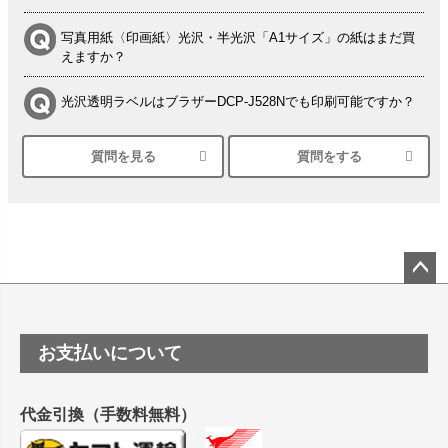
写真用紙〈印画紙〉光沢・半光沢「A1サイズ」の紙はまだ買
えますか？
光沢透明ラベルはブラザーDCP-J528Nでも印刷可能ですか？
質問を見る
質問をする
シルバーペーパーにEPSON EP-30VAで印刷するときの設定
は？
竹尾 DEEP UVヴァンヌーボ スノーホワイトは 大判プリンタ
ーSC-P8050に対応してますか
塩ビのロール紙で離型紙が透明の商品はありますか
ペー
ジト
ップ
つや消し半透明ラベルのロールタイプはありますか？
お支払いについて
へ
縦420mm×横650mmの包装紙に適した紙はありますか？
代金引換（手数料無料）