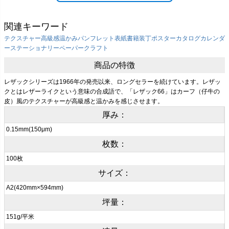
関連キーワード
テクスチャー
高級感
温かみ
パンフレット表紙
書籍装丁
ポスター
カタログ
カレンダ
ー
ステーショナリー
ペーパークラフト
商品の特徴
レザックシリーズは1966年の発売以来、ロングセラーを続けています。レザッ
クとはレザーライクという意味の合成語で、「レザック66」はカーフ（仔牛の
皮）風のテクスチャーが高級感と温かみを感じさせます。
厚み：
0.15mm(150μm)
枚数：
100枚
サイズ：
A2(420mm×594mm)
坪量：
151g/平米