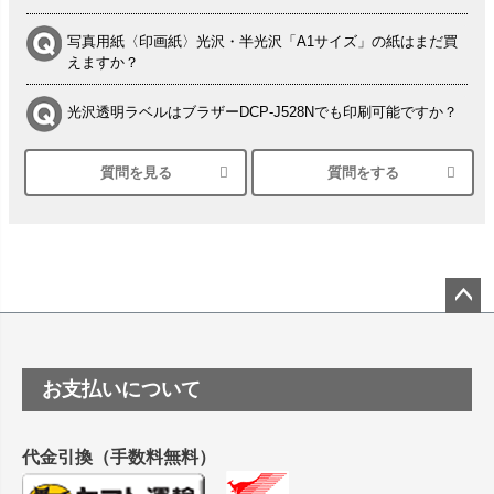
写真用紙〈印画紙〉光沢・半光沢「A1サイズ」の紙はまだ買
えますか？
光沢透明ラベルはブラザーDCP-J528Nでも印刷可能ですか？
質問を見る
質問をする
シルバーペーパーにEPSON EP-30VAで印刷するときの設定
は？
竹尾 DEEP UVヴァンヌーボ スノーホワイトは 大判プリンタ
ーSC-P8050に対応してますか
塩ビのロール紙で離型紙が透明の商品はありますか
ペー
ジト
ップ
つや消し半透明ラベルのロールタイプはありますか？
お支払いについて
へ
縦420mm×横650mmの包装紙に適した紙はありますか？
代金引換（手数料無料）