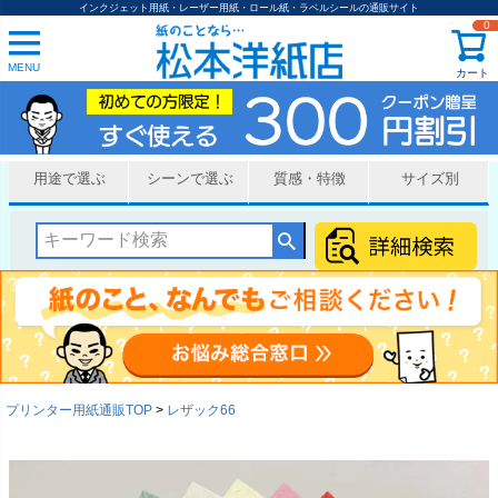
インクジェット用紙・レーザー用紙・ロール紙・ラベルシールの通販サイト
0
MENU
カート
用途で選ぶ
シーンで選ぶ
質感・特徴
サイズ別
プリンター用紙通販TOP
レザック66