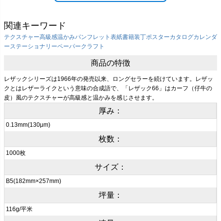
関連キーワード
テクスチャー
高級感
温かみ
パンフレット表紙
書籍装丁
ポスター
カタログ
カレンダ
ー
ステーショナリー
ペーパークラフト
商品の特徴
レザックシリーズは1966年の発売以来、ロングセラーを続けています。レザッ
クとはレザーライクという意味の合成語で、「レザック66」はカーフ（仔牛の
皮）風のテクスチャーが高級感と温かみを感じさせます。
厚み：
0.13mm(130μm)
枚数：
1000枚
サイズ：
B5(182mm×257mm)
坪量：
116g/平米