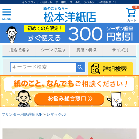
インクジェット用紙・レーザー用紙・ロール紙・ラベルシールの通販サイト
0
MENU
カート
用途で選ぶ
シーンで選ぶ
質感・特徴
サイズ別
プリンター用紙通販TOP
レザック66