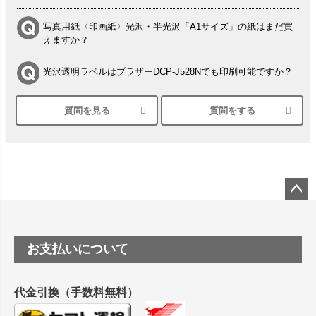
写真用紙〈印画紙〉光沢・半光沢「A1サイズ」の紙はまだ買
えますか？
光沢透明ラベルはブラザーDCP-J528Nでも印刷可能ですか？
質問を見る
質問をする
シルバーペーパーにEPSON EP-30VAで印刷するときの設定
は？
竹尾 DEEP UVヴァンヌーボ スノーホワイトは 大判プリンタ
ーSC-P8050に対応してますか
塩ビのロール紙で離型紙が透明の商品はありますか
ペー
ジト
ップ
つや消し半透明ラベルのロールタイプはありますか？
お支払いについて
へ
縦420mm×横650mmの包装紙に適した紙はありますか？
代金引換（手数料無料）