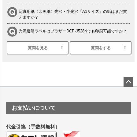
写真用紙〈印画紙〉光沢・半光沢「A1サイズ」の紙はまだ買
えますか？
光沢透明ラベルはブラザーDCP-J528Nでも印刷可能ですか？
質問を見る
質問をする
シルバーペーパーにEPSON EP-30VAで印刷するときの設定
は？
竹尾 DEEP UVヴァンヌーボ スノーホワイトは 大判プリンタ
ーSC-P8050に対応してますか
塩ビのロール紙で離型紙が透明の商品はありますか
ペー
ジト
ップ
つや消し半透明ラベルのロールタイプはありますか？
お支払いについて
へ
縦420mm×横650mmの包装紙に適した紙はありますか？
代金引換（手数料無料）