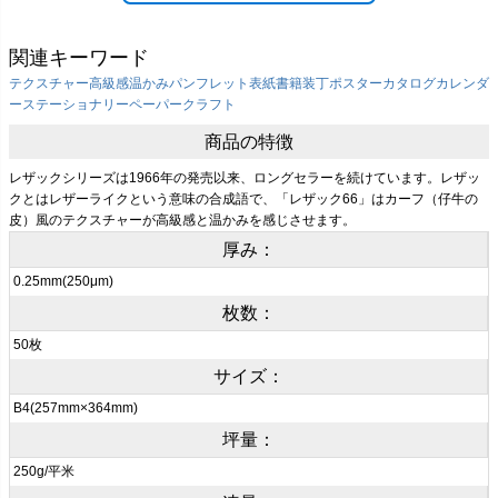
関連キーワード
テクスチャー
高級感
温かみ
パンフレット表紙
書籍装丁
ポスター
カタログ
カレンダ
ー
ステーショナリー
ペーパークラフト
商品の特徴
レザックシリーズは1966年の発売以来、ロングセラーを続けています。レザッ
クとはレザーライクという意味の合成語で、「レザック66」はカーフ（仔牛の
皮）風のテクスチャーが高級感と温かみを感じさせます。
厚み：
0.25mm(250μm)
枚数：
50枚
サイズ：
B4(257mm×364mm)
坪量：
250g/平米