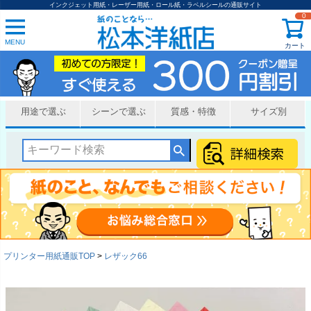
インクジェット用紙・レーザー用紙・ロール紙・ラベルシールの通販サイト
0
MENU
カート
用途で選ぶ
シーンで選ぶ
質感・特徴
サイズ別
プリンター用紙通販TOP
レザック66