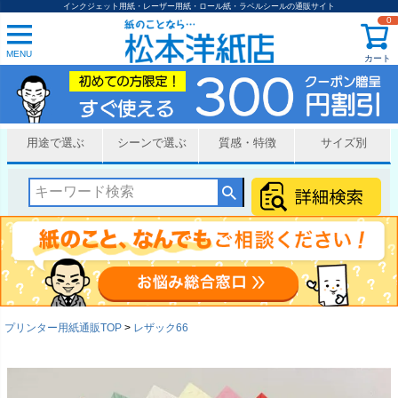
インクジェット用紙・レーザー用紙・ロール紙・ラベルシールの通販サイト
0
MENU
カート
用途で選ぶ
シーンで選ぶ
質感・特徴
サイズ別
プリンター用紙通販TOP
レザック66