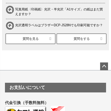
写真用紙〈印画紙〉光沢・半光沢「A1サイズ」の紙はまだ買
えますか？
光沢透明ラベルはブラザーDCP-J528Nでも印刷可能ですか？
質問を見る
質問をする
シルバーペーパーにEPSON EP-30VAで印刷するときの設定
は？
竹尾 DEEP UVヴァンヌーボ スノーホワイトは 大判プリンタ
ーSC-P8050に対応してますか
塩ビのロール紙で離型紙が透明の商品はありますか
ペー
ジト
ップ
つや消し半透明ラベルのロールタイプはありますか？
お支払いについて
へ
縦420mm×横650mmの包装紙に適した紙はありますか？
代金引換（手数料無料）