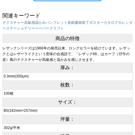
関連キーワード
テクスチャー
高級感
温かみ
パンフレット表紙
書籍装丁
ポスター
カタログ
カレンダ
ー
ステーショナリー
ペーパークラフト
商品の特徴
レザックシリーズは1966年の発売以来、ロングセラーを続けています。レザッ
クとはレザーライクという意味の合成語で、「レザック66」はカーフ（仔牛の
皮）風のテクスチャーが高級感と温かみを感じさせます。
厚み：
0.3mm(300μm)
枚数：
100枚
サイズ：
B5(182mm×257mm)
坪量：
302g/平米