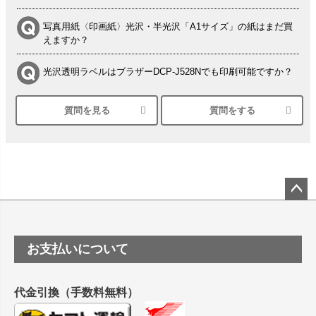
写真用紙〈印画紙〉光沢・半光沢「A1サイズ」の紙はまだ買
えますか？
光沢透明ラベルはブラザーDCP-J528Nでも印刷可能ですか？
質問を見る
質問をする
シルバーペーパーにEPSON EP-30VAで印刷するときの設定
は？
竹尾 DEEP UVヴァンヌーボ スノーホワイトは 大判プリンタ
ーSC-P8050に対応してますか
塩ビのロール紙で離型紙が透明の商品はありますか
ペー
ジト
ップ
つや消し半透明ラベルのロールタイプはありますか？
お支払いについて
へ
縦420mm×横650mmの包装紙に適した紙はありますか？
代金引換（手数料無料）