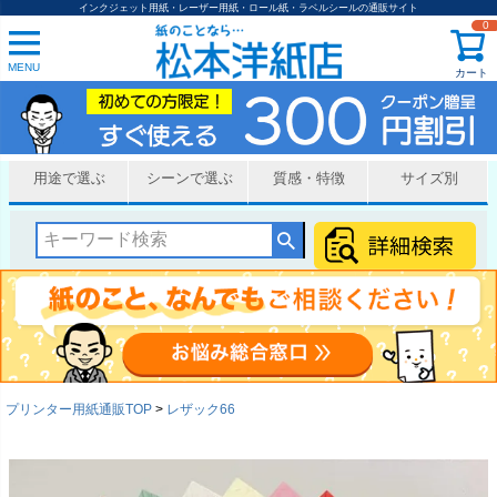
インクジェット用紙・レーザー用紙・ロール紙・ラベルシールの通販サイト
0
MENU
カート
用途で選ぶ
シーンで選ぶ
質感・特徴
サイズ別
プリンター用紙通販TOP
レザック66