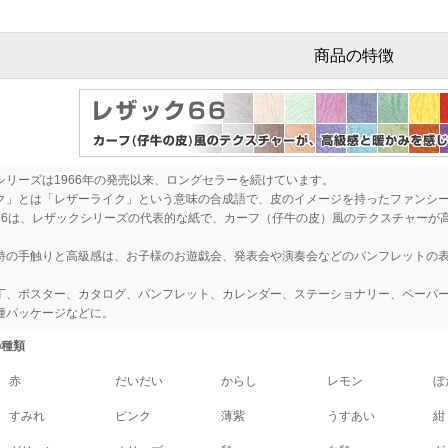
商品の特徴
シリーズは1966年の発売以来、ロングセラーを続けています。
ク」とは「レザーライク」という意味の合成語で、皮のイメージを持ったファンシ
66は、レザックシリーズの代表的な紙で、カーフ（仔牛の皮）風のテクスチャーが
特の手触りと高級感は、お子様のお遊戯会、発表会や演奏会などのパンフレットの
丁、ポスター、カタログ、パンフレット、カレンダー、ステーショナリー、ペーパ
種パッケージなどに。
の種類
赤
だいだい
からし
レモン
ぼ
すみれ
ピンク
薄紫
うすあい
紺