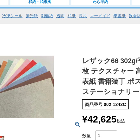
和紙・和紙風
わら半紙
冷凍シール
蛍光紙
剥離紙
透明
和紙
長尺
マーメイド
奉書紙
飲食
レザック66 302g/
枚 テクスチャー 
表紙 書籍装丁 ポ
ステーショナリー
商品番号
002-1242C
¥
42,625
税込