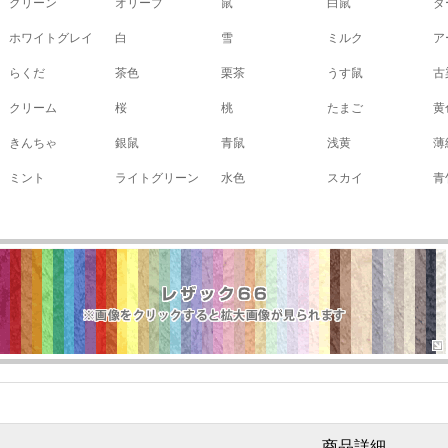
グリーン
オリーブ
鼠
白鼠
ダ
ホワイトグレイ
白
雪
ミルク
ア
らくだ
茶色
栗茶
うす鼠
古
クリーム
桜
桃
たまご
黄
きんちゃ
銀鼠
青鼠
浅黄
薄
ミント
ライトグリーン
水色
スカイ
青
商品詳細