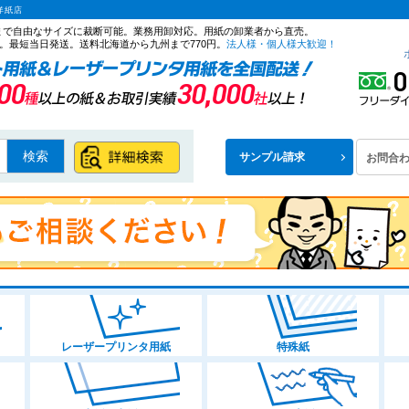
洋紙店
ズまで自由なサイズに裁断可能。業務用卸対応。用紙の卸業者から直売。
。最短当日発送。送料北海道から九州まで770円。
法人様・個人様大歓迎！
検索
サンプル請求
お問合
レーザープリンタ用紙
特殊紙