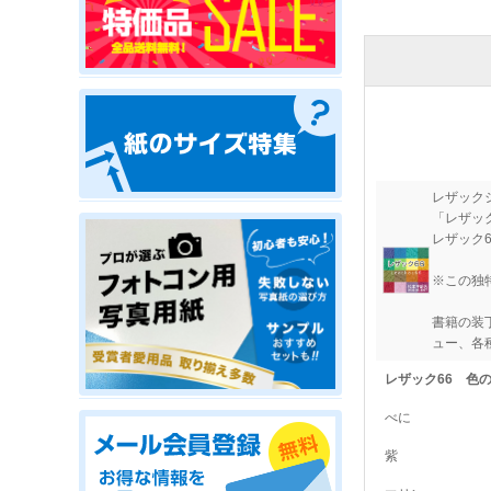
レザック
「レザッ
レザック
※この独
書籍の装
ュー、各
レザック66 色
べに
紫