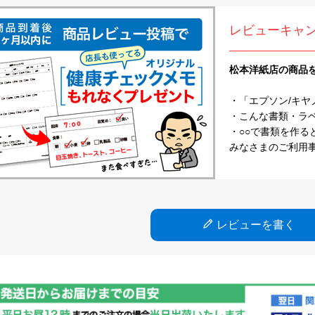
レビューキャ
松本洋紙店の商品
・「エプソン/キヤ
・こんな書類・ラベル
・○○で書類を作る
みなさまのご利用
レビューを書く