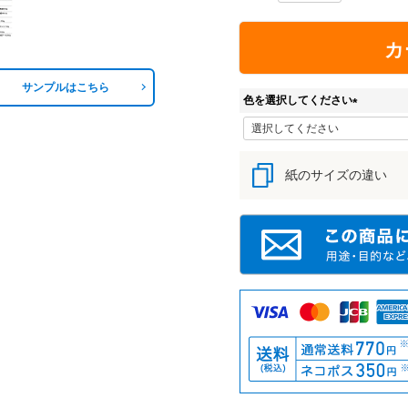
カ
サンプルはこちら
色を選択してください
(
必
須
紙のサイズの違い
)