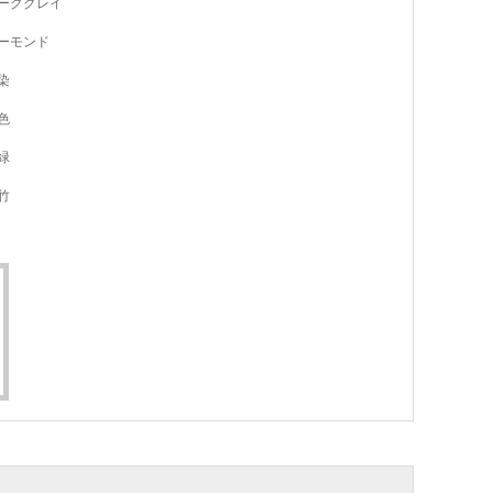
ークグレイ
ーモンド
染
色
緑
竹