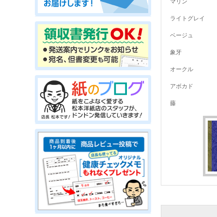
マリン
ライトグレイ
ベージュ
象牙
オークル
アボカド
藤