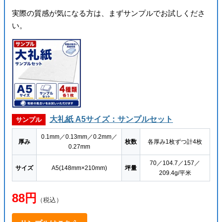
実際の質感が気になる方は、まずサンプルでお試しくださ
い。
大礼紙 A5サイズ：サンプルセット
サンプル
0.1mm／0.13mm／0.2mm／
厚み
枚数
各厚み1枚ずつ計4枚
0.27mm
70／104.7／157／
サイズ
A5(148mm×210mm)
坪量
209.4g/平米
88円
（税込）