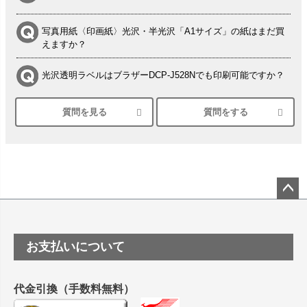
写真用紙〈印画紙〉光沢・半光沢「A1サイズ」の紙はまだ買
えますか？
光沢透明ラベルはブラザーDCP-J528Nでも印刷可能ですか？
質問を見る
質問をする
シルバーペーパーにEPSON EP-30VAで印刷するときの設定
は？
竹尾 DEEP UVヴァンヌーボ スノーホワイトは 大判プリンタ
ーSC-P8050に対応してますか
塩ビのロール紙で離型紙が透明の商品はありますか
ペー
ジト
ップ
つや消し半透明ラベルのロールタイプはありますか？
お支払いについて
へ
縦420mm×横650mmの包装紙に適した紙はありますか？
代金引換（手数料無料）