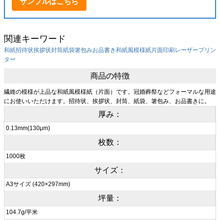
サンプルはこちら
関連キーワード
和紙
招待状
挨拶状
封筒
紙袋
箸包み
お品書き
和紙風模様紙
片面印刷
レーザープリン
ター
商品の特徴
繊維の模様が上品な和紙風模様紙（片面）です。冠婚葬祭などフォーマルな用途
にお使いいただけます。招待状、挨拶状、封筒、紙袋、箸包み、お品書きに。
厚み：
0.13mm(130μm)
枚数：
1000枚
サイズ：
A3サイズ (420×297mm)
坪量：
104.7g/平米