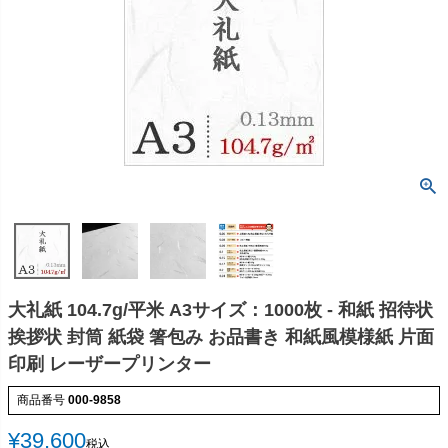
大礼紙 104.7g/平米 A3サイズ：1000枚 - 和紙 招待状
挨拶状 封筒 紙袋 箸包み お品書き 和紙風模様紙 片面
印刷 レーザープリンター
商品番号
000-9858
¥
39,600
税込