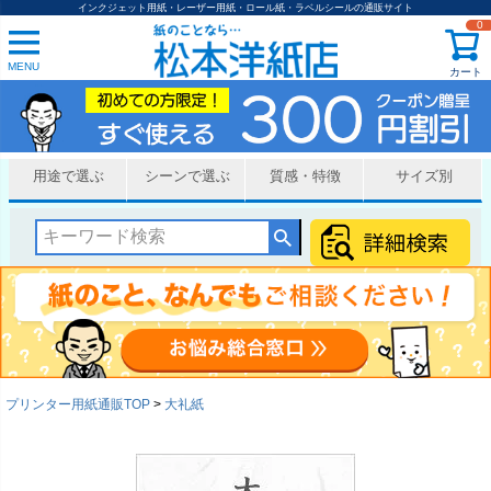
インクジェット用紙・レーザー用紙・ロール紙・ラベルシールの通販サイト
0
MENU
カート
用途で選ぶ
シーンで選ぶ
質感・特徴
サイズ別
プリンター用紙通販TOP
大礼紙