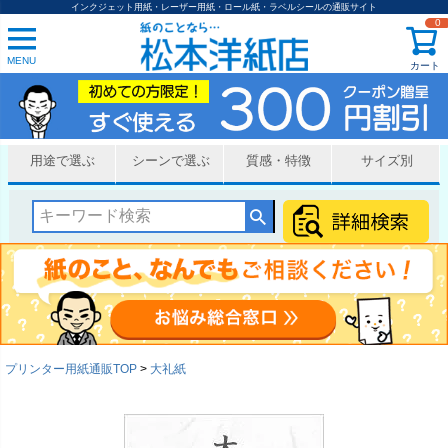
インクジェット用紙・レーザー用紙・ロール紙・ラベルシールの通販サイト
0
MENU
カート
用途で選ぶ
シーンで選ぶ
質感・特徴
サイズ別
プリンター用紙通販TOP
大礼紙