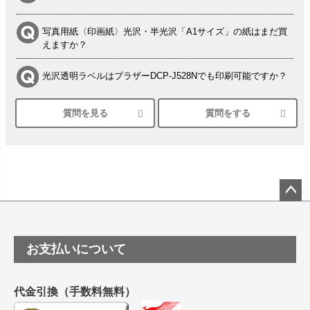
写真用紙〈印画紙〉光沢・半光沢「A1サイズ」の紙はまだ買
えますか？
光沢透明ラベルはブラザーDCP-J528Nでも印刷可能ですか？
質問を見る
質問をする
シルバーペーパーにEPSON EP-30VAで印刷するときの設定
は？
竹尾 DEEP UVヴァンヌーボ スノーホワイトは 大判プリンタ
ーSC-P8050に対応してますか
塩ビのロール紙で離型紙が透明の商品はありますか
ペー
ジト
ップ
つや消し半透明ラベルのロールタイプはありますか？
お支払いについて
へ
縦420mm×横650mmの包装紙に適した紙はありますか？
代金引換（手数料無料）