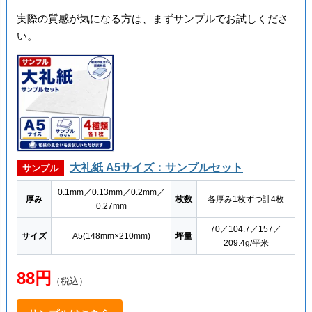
実際の質感が気になる方は、まずサンプルでお試しくださ
い。
大礼紙 A5サイズ：サンプルセット
サンプル
0.1mm／0.13mm／0.2mm／
厚み
枚数
各厚み1枚ずつ計4枚
0.27mm
70／104.7／157／
サイズ
A5(148mm×210mm)
坪量
209.4g/平米
88円
（税込）