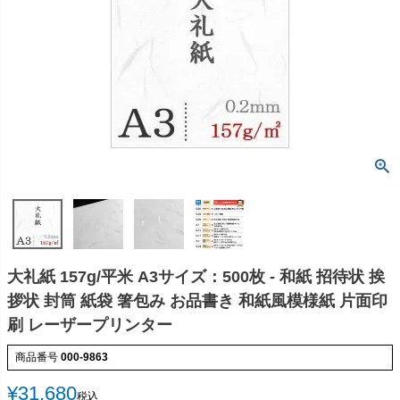
大礼紙 157g/平米 A3サイズ：500枚 - 和紙 招待状 挨
拶状 封筒 紙袋 箸包み お品書き 和紙風模様紙 片面印
刷 レーザープリンター
商品番号
000-9863
¥
31,680
税込