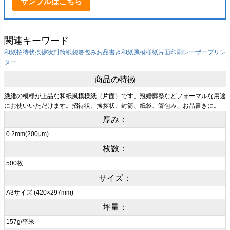
サンプルはこちら
関連キーワード
和紙
招待状
挨拶状
封筒
紙袋
箸包み
お品書き
和紙風模様紙
片面印刷
レーザープリン
ター
商品の特徴
繊維の模様が上品な和紙風模様紙（片面）です。冠婚葬祭などフォーマルな用途
にお使いいただけます。招待状、挨拶状、封筒、紙袋、箸包み、お品書きに。
厚み：
0.2mm(200μm)
枚数：
500枚
サイズ：
A3サイズ (420×297mm)
坪量：
157g/平米