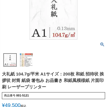
大礼紙 104.7g/平米 A1サイズ：200枚 和紙 招待状 挨
拶状 封筒 紙袋 箸包み お品書き 和紙風模様紙 片面印
刷 レーザープリンター
商品番号
001-5121
¥
49,500
税込