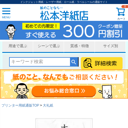
インクジェット用紙・レーザー用紙・ロール紙・ラベルシールの通販サイト
0
MENU
カート
用途で選ぶ
シーンで選ぶ
質感・特徴
サイズ別
プリンター用紙通販TOP
大礼紙