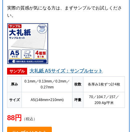
実際の質感が気になる方は、まずサンプルでお試しくださ
い。
大礼紙 A5サイズ：サンプルセット
サンプル
0.1mm／0.13mm／0.2mm／
厚み
枚数
各厚み1枚ずつ計4枚
0.27mm
70／104.7／157／
サイズ
A5(148mm×210mm)
坪量
209.4g/平米
88円
（税込）