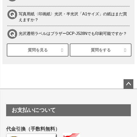
写真用紙〈印画紙〉光沢・半光沢「A1サイズ」の紙はまだ買
えますか？
光沢透明ラベルはブラザーDCP-J528Nでも印刷可能ですか？
質問を見る
質問をする
シルバーペーパーにEPSON EP-30VAで印刷するときの設定
は？
竹尾 DEEP UVヴァンヌーボ スノーホワイトは 大判プリンタ
ーSC-P8050に対応してますか
塩ビのロール紙で離型紙が透明の商品はありますか
ペー
ジト
ップ
つや消し半透明ラベルのロールタイプはありますか？
お支払いについて
へ
縦420mm×横650mmの包装紙に適した紙はありますか？
代金引換（手数料無料）