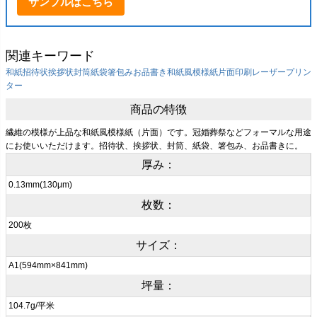
サンプルはこちら
関連キーワード
和紙
招待状
挨拶状
封筒
紙袋
箸包み
お品書き
和紙風模様紙
片面印刷
レーザープリン
ター
商品の特徴
繊維の模様が上品な和紙風模様紙（片面）です。冠婚葬祭などフォーマルな用途
にお使いいただけます。招待状、挨拶状、封筒、紙袋、箸包み、お品書きに。
厚み：
0.13mm(130μm)
枚数：
200枚
サイズ：
A1(594mm×841mm)
坪量：
104.7g/平米