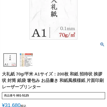
大礼紙 70g/平米 A1サイズ：200枚 和紙 招待状 挨拶
状 封筒 紙袋 箸包み お品書き 和紙風模様紙 片面印刷
レーザープリンター
商品番号
001-5125
¥
31,680
税込