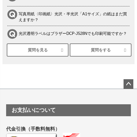
写真用紙〈印画紙〉光沢・半光沢「A1サイズ」の紙はまだ買
えますか？
光沢透明ラベルはブラザーDCP-J528Nでも印刷可能ですか？
質問を見る
質問をする
シルバーペーパーにEPSON EP-30VAで印刷するときの設定
は？
竹尾 DEEP UVヴァンヌーボ スノーホワイトは 大判プリンタ
ーSC-P8050に対応してますか
塩ビのロール紙で離型紙が透明の商品はありますか
ペー
ジト
ップ
つや消し半透明ラベルのロールタイプはありますか？
お支払いについて
へ
縦420mm×横650mmの包装紙に適した紙はありますか？
代金引換（手数料無料）