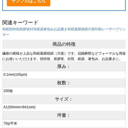
サンプルはこちら
関連キーワード
和紙
招待状
挨拶状
封筒
紙袋
箸包み
お品書き
和紙風模様紙
片面印刷
レーザープリン
ター
商品の特徴
繊維の模様が上品な和紙風模様紙（片面）です。冠婚葬祭などフォーマルな用途
にお使いいただけます。招待状、挨拶状、封筒、紙袋、箸包み、お品書きに。
厚み：
0.1mm(100μm)
枚数：
200枚
サイズ：
A1(594mm×841mm)
坪量：
70g/平米