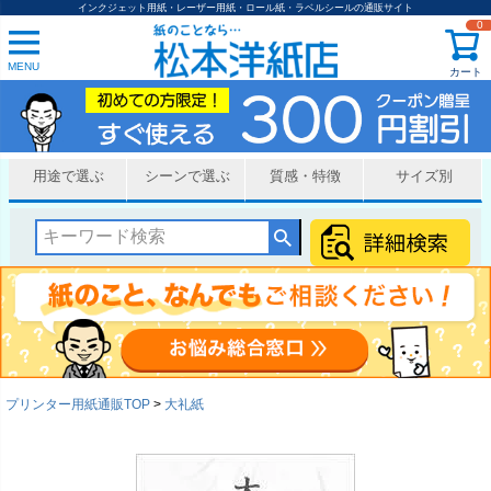
インクジェット用紙・レーザー用紙・ロール紙・ラベルシールの通販サイト
0
MENU
カート
用途で選ぶ
シーンで選ぶ
質感・特徴
サイズ別
プリンター用紙通販TOP
大礼紙