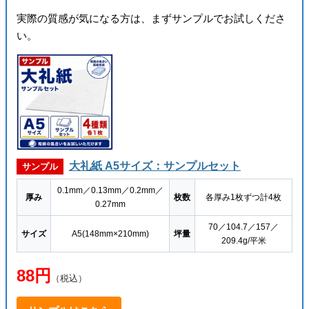
実際の質感が気になる方は、まずサンプルでお試しくださ
い。
大礼紙 A5サイズ：サンプルセット
サンプル
0.1mm／0.13mm／0.2mm／
厚み
枚数
各厚み1枚ずつ計4枚
0.27mm
70／104.7／157／
サイズ
A5(148mm×210mm)
坪量
209.4g/平米
88円
（税込）