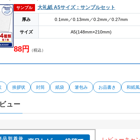
大礼紙 A5サイズ：サンプルセット
サンプル
厚み
0.1mm／0.13mm／0.2mm／0.27mm
サイズ
A5(148mm×210mm)
88円
（税込）
状
挨拶状
封筒
紙袋
箸包み
お品書き
和紙風
ビュー
レビューキャ