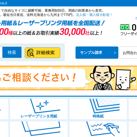
洋紙店
ズまで自由なサイズに裁断可能。業務用卸対応。用紙の卸業者から直売。
。最短当日発送。送料北海道から九州まで770円。
法人様・個人様大歓迎！
検索
サンプル請求
お問合
レーザープリンタ用紙
特殊紙