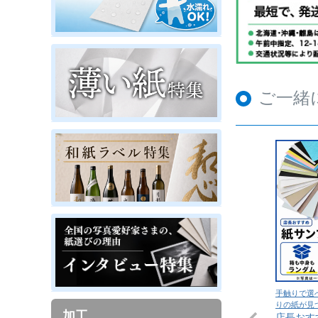
ご一緒
手触りで選
りの紙が見
加工
店長おす