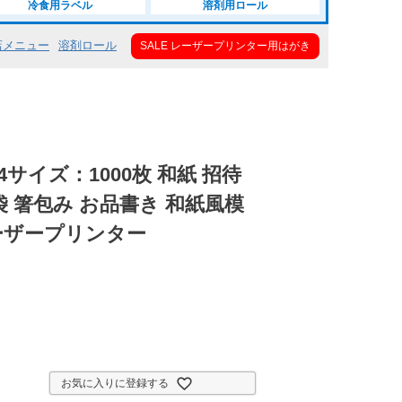
冷食用ラベル
溶剤用ロール
店メニュー
溶剤ロール
SALE レーザープリンター用はがき
B4サイズ：1000枚 和紙 招待
袋 箸包み お品書き 和紙風模
ーザープリンター
お気に入りに登録する