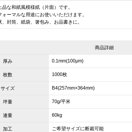
上品な和紙風模様紙（片面）です。
フォーマルな用途にお使いいただけます。
状、封筒、紙袋、箸包み、お品書きに。
商品詳細
0.1mm(100μm)
厚み
1000枚
枚数
B4(257mm×364mm)
サイズ
70g/平米
坪量
60kg
連量
ご希望サイズに断裁可能
加工