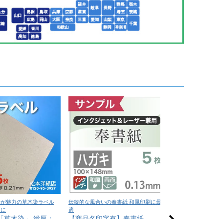
味が魅力の草木染ラベル
伝統的な風合いの奉書紙 和風印刷に最
深い色味と上質な質
ンに
適
印刷に最適
「草木染」 総厚：
【商品名印字有】奉書紙
NTラシャ A