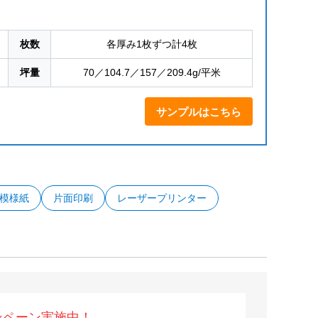
枚数
各厚み1枚ずつ計4枚
坪量
70／104.7／157／209.4g/平米
サンプルはこちら
模様紙
片面印刷
レーザープリンター
ンペーン実施中！