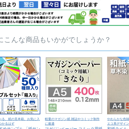
にこんな商品もいかがでしょうか？
べる、紙の見本箱。お気に入
軽量のマガジン紙 雑誌やコミック制作
やわらかな色
つかるはず
に最適
エコ系デザイ
すめサンプル 「紙サン
マガジンペーパー コミック用紙
和紙ラベル