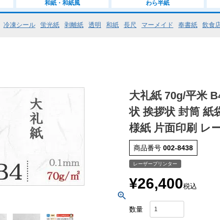
和紙・和紙風
わら半紙
冷凍シール
蛍光紙
剥離紙
透明
和紙
長尺
マーメイド
奉書紙
飲食
大礼紙 70g/平米 
状 挨拶状 封筒 紙
様紙 片面印刷 レ
商品番号
002-8438
レーザープリンター
¥
26,400
税込