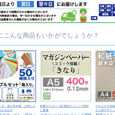
にこんな商品もいかがでしょうか？
べる、紙の見本箱。お気に入
軽量のマガジン紙 雑誌やコミック制作
やわらかな色
つかるはず
に最適
エコ系デザイ
すめサンプル 「紙サン
マガジンペーパー コミック用紙
和紙ラベル