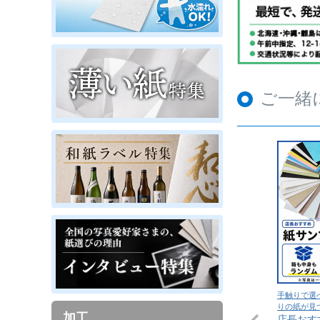
ご一緒
手触りで選
りの紙が見
加工
店長おす