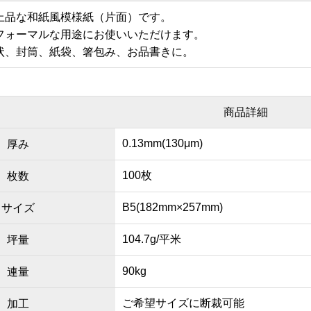
上品な和紙風模様紙（片面）です。
フォーマルな用途にお使いいただけます。
状、封筒、紙袋、箸包み、お品書きに。
商品詳細
0.13mm(130μm)
厚み
100枚
枚数
B5(182mm×257mm)
サイズ
104.7g/平米
坪量
90kg
連量
ご希望サイズに断裁可能
加工