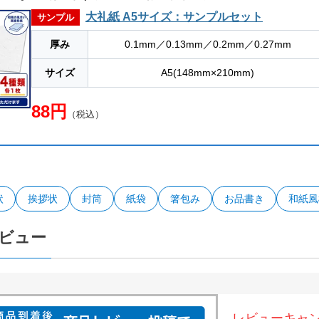
大礼紙 A5サイズ：サンプルセット
サンプル
厚み
0.1mm／0.13mm／0.2mm／0.27mm
サイズ
A5(148mm×210mm)
88円
（税込）
状
挨拶状
封筒
紙袋
箸包み
お品書き
和紙風
ビュー
レビューキャ