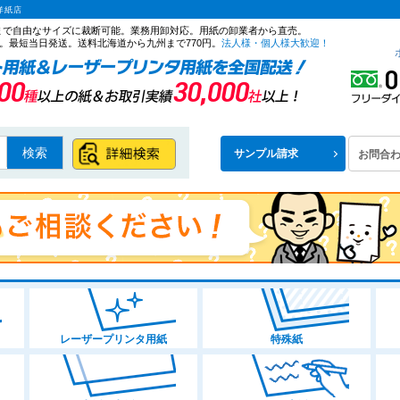
洋紙店
ズまで自由なサイズに裁断可能。業務用卸対応。用紙の卸業者から直売。
。最短当日発送。送料北海道から九州まで770円。
法人様・個人様大歓迎！
検索
サンプル請求
お問合
レーザープリンタ用紙
特殊紙