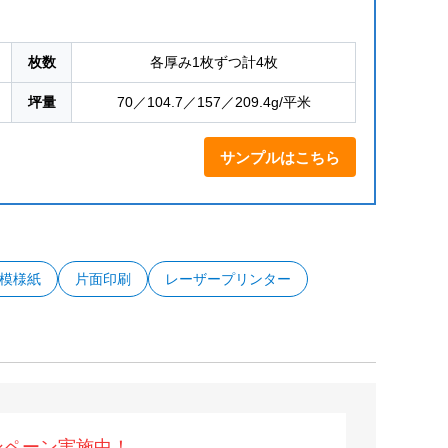
枚数
各厚み1枚ずつ計4枚
坪量
70／104.7／157／209.4g/平米
サンプルはこちら
模様紙
片面印刷
レーザープリンター
ンペーン実施中！