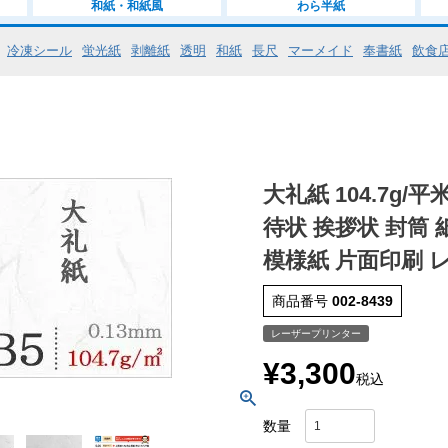
和紙・和紙風
わら半紙
冷凍シール
蛍光紙
剥離紙
透明
和紙
長尺
マーメイド
奉書紙
飲食
大礼紙 104.7g/
待状 挨拶状 封筒 
模様紙 片面印刷 
商品番号
002-8439
レーザープリンター
¥
3,300
税込