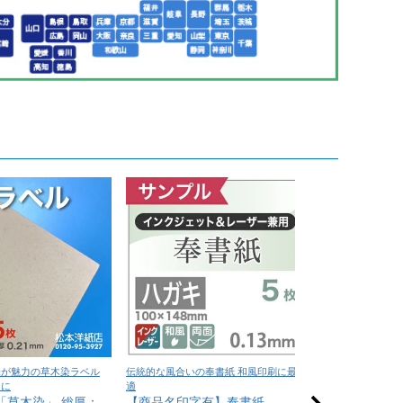
味が魅力の草木染ラベル
伝統的な風合いの奉書紙 和風印刷に最
深い色味と上質な質
ンに
適
印刷に最適
「草木染」 総厚：
【商品名印字有】奉書紙
NTラシャ A