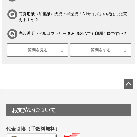
写真用紙〈印画紙〉光沢・半光沢「A1サイズ」の紙はまだ買
えますか？
光沢透明ラベルはブラザーDCP-J528Nでも印刷可能ですか？
質問を見る
質問をする
シルバーペーパーにEPSON EP-30VAで印刷するときの設定
は？
竹尾 DEEP UVヴァンヌーボ スノーホワイトは 大判プリンタ
ーSC-P8050に対応してますか
塩ビのロール紙で離型紙が透明の商品はありますか
ペー
ジト
ップ
つや消し半透明ラベルのロールタイプはありますか？
お支払いについて
へ
縦420mm×横650mmの包装紙に適した紙はありますか？
代金引換（手数料無料）