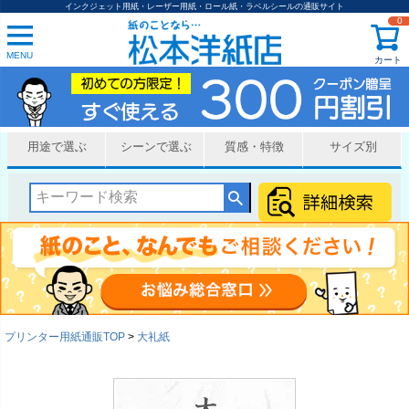
インクジェット用紙・レーザー用紙・ロール紙・ラベルシールの通販サイト
0
MENU
カート
用途で選ぶ
シーンで選ぶ
質感・特徴
サイズ別
プリンター用紙通販TOP
大礼紙