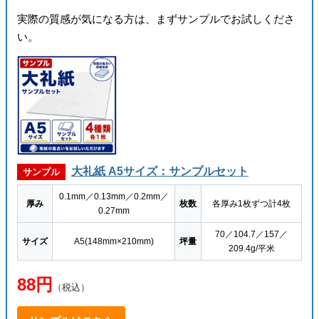
実際の質感が気になる方は、まずサンプルでお試しくださ
い。
大礼紙 A5サイズ：サンプルセット
サンプル
0.1mm／0.13mm／0.2mm／
厚み
枚数
各厚み1枚ずつ計4枚
0.27mm
70／104.7／157／
サイズ
A5(148mm×210mm)
坪量
209.4g/平米
88円
（税込）