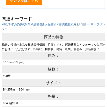
サンプルはこちら
関連キーワード
和紙
招待状
挨拶状
封筒
紙袋
箸包み
お品書き
和紙風模様紙
片面印刷
レーザープリン
ター
商品の特徴
繊維の模様が上品な和紙風模様紙（片面）です。冠婚葬祭などフォーマルな用途
にお使いいただけます。招待状、挨拶状、封筒、紙袋、箸包み、お品書きに。
厚み：
0.13mm(130μm)
枚数：
500枚
サイズ：
B4(257mm×364mm)
坪量：
104.7g/平米