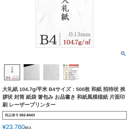
大礼紙 104.7g/平米 B4サイズ：500枚 和紙 招待状 挨
拶状 封筒 紙袋 箸包み お品書き 和紙風模様紙 片面印
刷 レーザープリンター
商品番号
002-8443
¥
23,760
税込