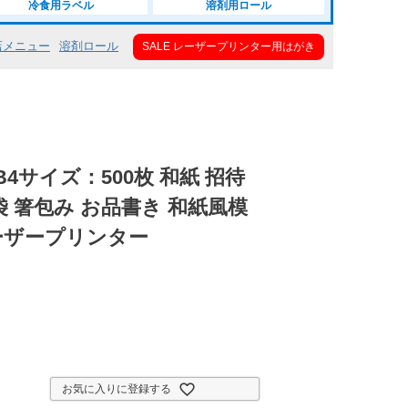
冷食用ラベル
溶剤用ロール
店メニュー
溶剤ロール
SALE レーザープリンター用はがき
 B4サイズ：500枚 和紙 招待
袋 箸包み お品書き 和紙風模
ーザープリンター
お気に入りに登録する