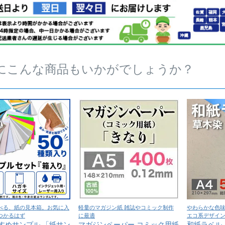
にこんな商品もいかがでしょうか？
べる、紙の見本箱。お気に入
軽量のマガジン紙 雑誌やコミック制作
やわらかな色
つかるはず
に最適
エコ系デザイ
すめサンプル 「紙サン
マガジンペーパー コミック用紙
和紙ラベル