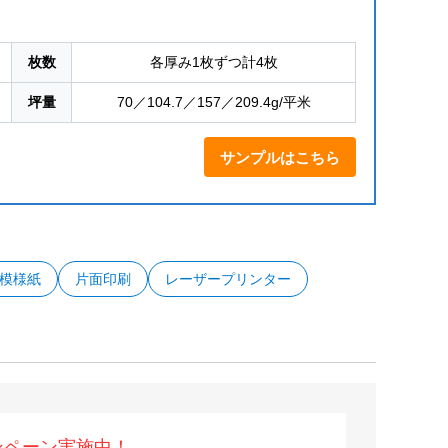
枚数
各厚み1枚ずつ計4枚
坪量
70／104.7／157／209.4g/平米
サンプルはこちら
模様紙
片面印刷
レーザープリンター
ンペーン実施中！