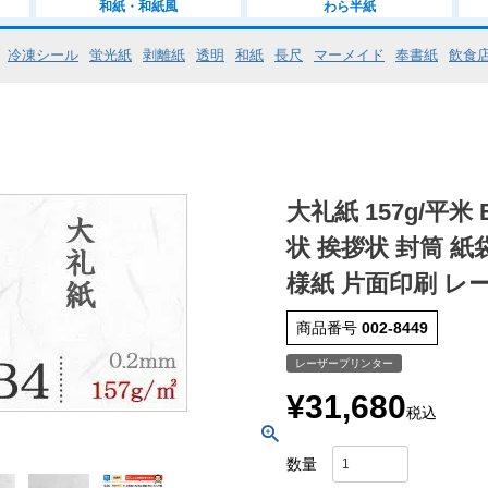
和紙・和紙風
わら半紙
冷凍シール
蛍光紙
剥離紙
透明
和紙
長尺
マーメイド
奉書紙
飲食
大礼紙 157g/平米
状 挨拶状 封筒 紙
様紙 片面印刷 レ
商品番号
002-8449
レーザープリンター
¥
31,680
税込