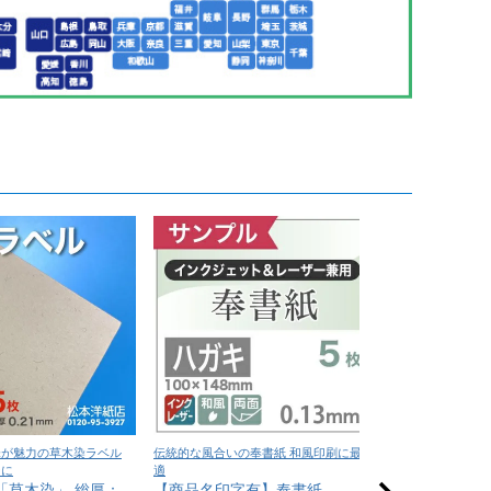
味が魅力の草木染ラベル
伝統的な風合いの奉書紙 和風印刷に最
深い色味と上質な質
ンに
適
印刷に最適
「草木染」 総厚：
【商品名印字有】奉書紙
NTラシャ A