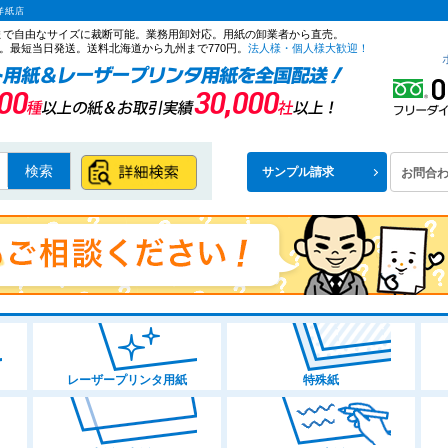
洋紙店
ズまで自由なサイズに裁断可能。業務用卸対応。用紙の卸業者から直売。
。最短当日発送。送料北海道から九州まで770円。
法人様・個人様大歓迎！
検索
サンプル請求
お問合
レーザープリンタ用紙
特殊紙