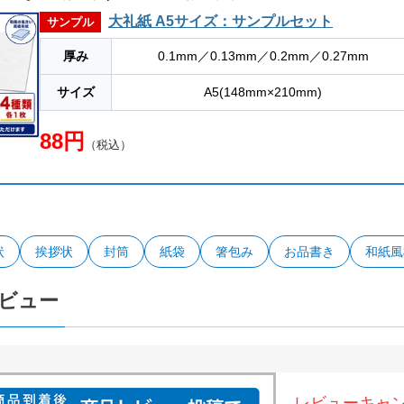
大礼紙 A5サイズ：サンプルセット
サンプル
厚み
0.1mm／0.13mm／0.2mm／0.27mm
サイズ
A5(148mm×210mm)
88円
（税込）
状
挨拶状
封筒
紙袋
箸包み
お品書き
和紙風
ビュー
レビューキャ