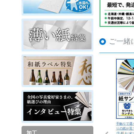
ご一緒
手触りで選
りの紙が見
加工
店長おす