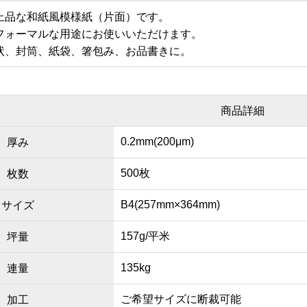
上品な和紙風模様紙（片面）です。
フォーマルな用途にお使いいただけます。
状、封筒、紙袋、箸包み、お品書きに。
商品詳細
0.2mm(200μm)
厚み
500枚
枚数
B4(257mm×364mm)
サイズ
157g/平米
坪量
135kg
連量
ご希望サイズに断裁可能
加工