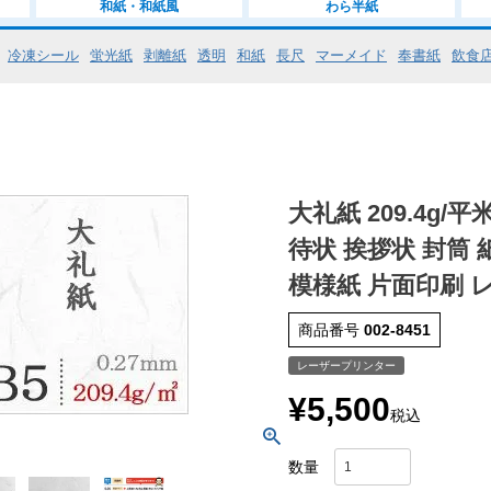
和紙・和紙風
わら半紙
冷凍シール
蛍光紙
剥離紙
透明
和紙
長尺
マーメイド
奉書紙
飲食
大礼紙 209.4g/
待状 挨拶状 封筒 
模様紙 片面印刷 
商品番号
002-8451
レーザープリンター
¥
5,500
税込