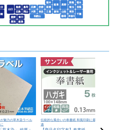
味が魅力の草木染ラベル
伝統的な風合いの奉書紙 和風印刷に最
深い色味と上質な質
ンに
適
印刷に最適
「草木染」 総厚：
【商品名印字有】奉書紙
NTラシャ A