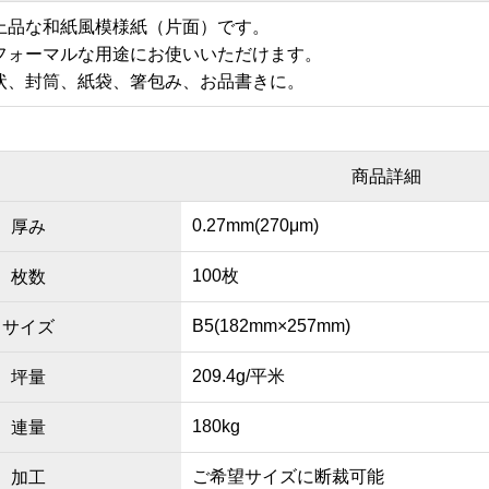
上品な和紙風模様紙（片面）です。
フォーマルな用途にお使いいただけます。
状、封筒、紙袋、箸包み、お品書きに。
商品詳細
0.27mm(270μm)
厚み
100枚
枚数
B5(182mm×257mm)
サイズ
209.4g/平米
坪量
180kg
連量
ご希望サイズに断裁可能
加工