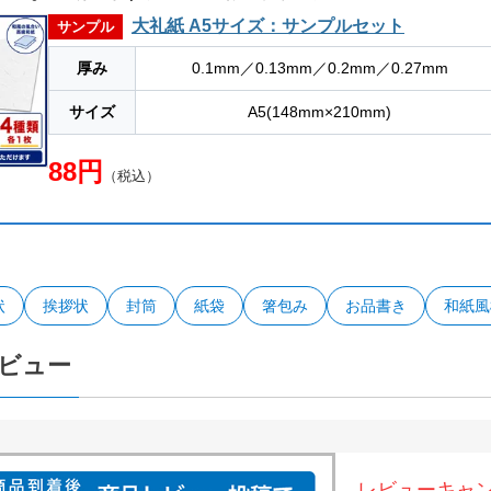
大礼紙 A5サイズ：サンプルセット
サンプル
厚み
0.1mm／0.13mm／0.2mm／0.27mm
サイズ
A5(148mm×210mm)
88円
（税込）
状
挨拶状
封筒
紙袋
箸包み
お品書き
和紙風
ビュー
レビューキャ