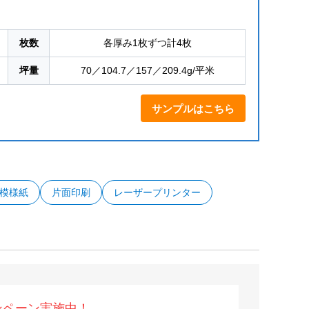
枚数
各厚み1枚ずつ計4枚
坪量
70／104.7／157／209.4g/平米
サンプルはこちら
模様紙
片面印刷
レーザープリンター
ンペーン実施中！