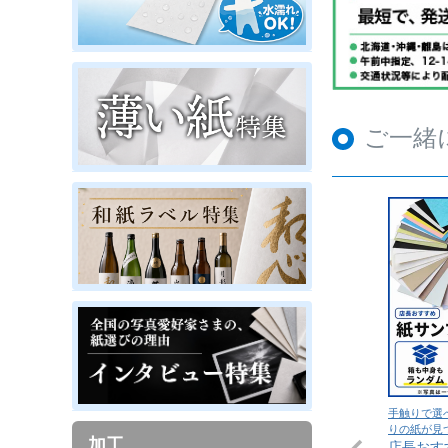
ご一緒
手触りで選
りの紙が見
加工
店長おす