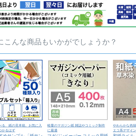
にこんな商品もいかがでしょうか？
べる、紙の見本箱。お気に入
軽量のマガジン紙 雑誌やコミック制作
やわらかな色
つかるはず
に最適
エコ系デザイ
すめサンプル 「紙サン
マガジンペーパー コミック用紙
和紙ラベル