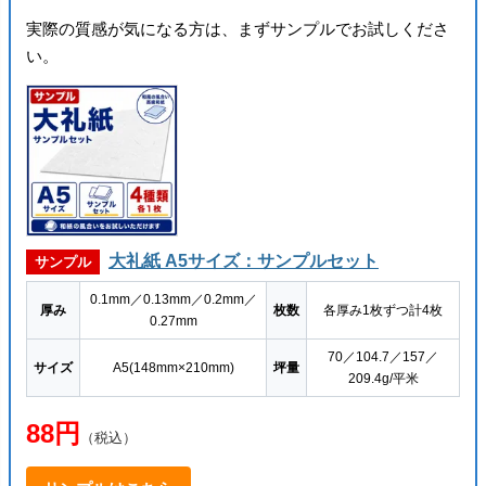
実際の質感が気になる方は、まずサンプルでお試しくださ
い。
大礼紙 A5サイズ：サンプルセット
サンプル
0.1mm／0.13mm／0.2mm／
厚み
枚数
各厚み1枚ずつ計4枚
0.27mm
70／104.7／157／
サイズ
A5(148mm×210mm)
坪量
209.4g/平米
88円
（税込）