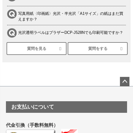
写真用紙〈印画紙〉光沢・半光沢「A1サイズ」の紙はまだ買
えますか？
光沢透明ラベルはブラザーDCP-J528Nでも印刷可能ですか？
質問を見る
質問をする
シルバーペーパーにEPSON EP-30VAで印刷するときの設定
は？
竹尾 DEEP UVヴァンヌーボ スノーホワイトは 大判プリンタ
ーSC-P8050に対応してますか
塩ビのロール紙で離型紙が透明の商品はありますか
ペー
ジト
ップ
つや消し半透明ラベルのロールタイプはありますか？
お支払いについて
へ
縦420mm×横650mmの包装紙に適した紙はありますか？
代金引換（手数料無料）