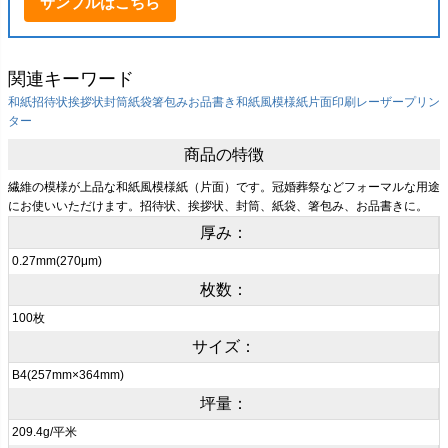
サンプルはこちら
関連キーワード
和紙
招待状
挨拶状
封筒
紙袋
箸包み
お品書き
和紙風模様紙
片面印刷
レーザープリン
ター
商品の特徴
繊維の模様が上品な和紙風模様紙（片面）です。冠婚葬祭などフォーマルな用途
にお使いいただけます。招待状、挨拶状、封筒、紙袋、箸包み、お品書きに。
厚み：
0.27mm(270μm)
枚数：
100枚
サイズ：
B4(257mm×364mm)
坪量：
209.4g/平米