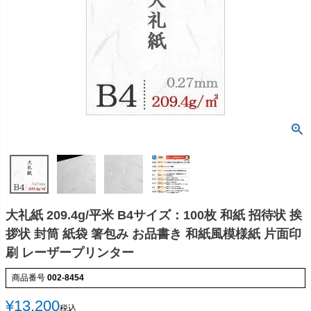
大礼紙 209.4g/平米 B4サイズ：100枚 和紙 招待状 挨
拶状 封筒 紙袋 箸包み お品書き 和紙風模様紙 片面印
刷 レーザープリンター
商品番号
002-8454
¥
13,200
税込