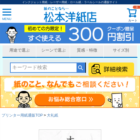
インクジェット用紙・レーザー用紙・ロール紙・ラベルシールの通販サイト
0
MENU
カート
用途で選ぶ
シーンで選ぶ
質感・特徴
サイズ別
プリンター用紙通販TOP
大礼紙