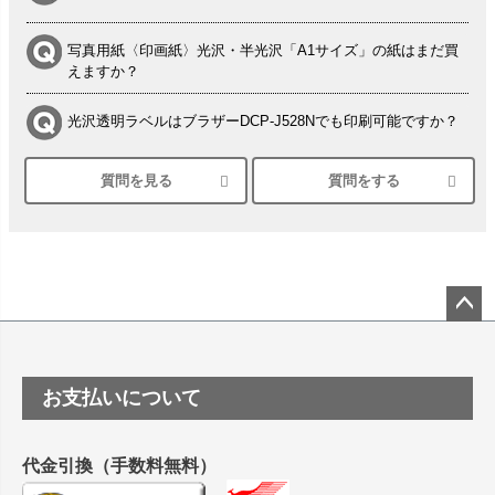
写真用紙〈印画紙〉光沢・半光沢「A1サイズ」の紙はまだ買
えますか？
光沢透明ラベルはブラザーDCP-J528Nでも印刷可能ですか？
質問を見る
質問をする
シルバーペーパーにEPSON EP-30VAで印刷するときの設定
は？
竹尾 DEEP UVヴァンヌーボ スノーホワイトは 大判プリンタ
ーSC-P8050に対応してますか
塩ビのロール紙で離型紙が透明の商品はありますか
ペー
ジト
ップ
つや消し半透明ラベルのロールタイプはありますか？
お支払いについて
へ
縦420mm×横650mmの包装紙に適した紙はありますか？
代金引換（手数料無料）