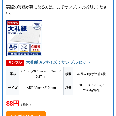
実際の質感が気になる方は、まずサンプルでお試しくださ
い。
大礼紙 A5サイズ：サンプルセット
サンプル
0.1mm／0.13mm／0.2mm／
厚み
枚数
各厚み1枚ずつ計4枚
0.27mm
70／104.7／157／
サイズ
A5(148mm×210mm)
坪量
209.4g/平米
88円
（税込）