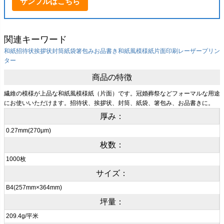
サンプルはこちら
関連キーワード
和紙
招待状
挨拶状
封筒
紙袋
箸包み
お品書き
和紙風模様紙
片面印刷
レーザープリン
ター
商品の特徴
繊維の模様が上品な和紙風模様紙（片面）です。冠婚葬祭などフォーマルな用途
にお使いいただけます。招待状、挨拶状、封筒、紙袋、箸包み、お品書きに。
厚み：
0.27mm(270μm)
枚数：
1000枚
サイズ：
B4(257mm×364mm)
坪量：
209.4g/平米