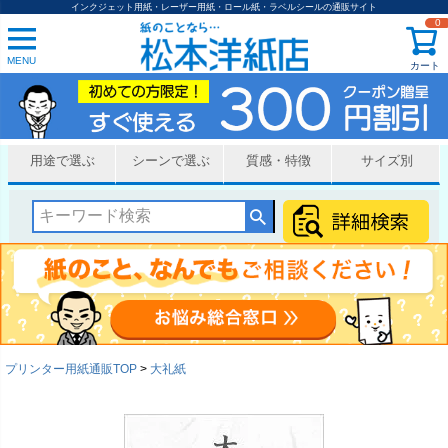
インクジェット用紙・レーザー用紙・ロール紙・ラベルシールの通販サイト
0
MENU
カート
用途で選ぶ
シーンで選ぶ
質感・特徴
サイズ別
プリンター用紙通販TOP
大礼紙