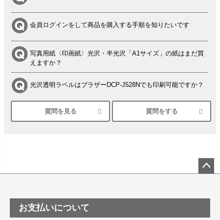
会員ログインをして商品を購入する手順を知りたいです
写真用紙〈印画紙〉光沢・半光沢「A1サイズ」の紙はまだ買
えますか？
光沢透明ラベルはブラザーDCP-J528Nでも印刷可能ですか？
質問を見る
質問をする
シルバーペーパーにEPSON EP-30VAで印刷するときの設定
は？
竹尾 DEEP UVヴァンヌーボ スノーホワイトは 大判プリンタ
ーSC-P8050に対応してますか
塩ビのロール紙で離型紙が透明の商品はありますか
ペー
ジト
ップ
つや消し半透明ラベルのロールタイプはありますか？
お支払いについて
へ