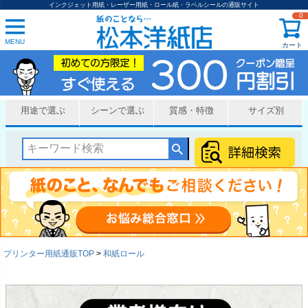
インクジェット用紙・レーザー用紙・ロール紙・ラベルシールの通販サイト
0
MENU
カート
用途で選ぶ
シーンで選ぶ
質感・特徴
サイズ別
プリンター用紙通販TOP
和紙ロール