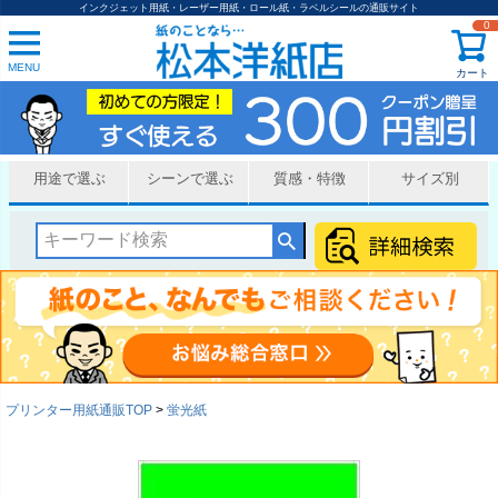
インクジェット用紙・レーザー用紙・ロール紙・ラベルシールの通販サイト
0
MENU
カート
用途で選ぶ
シーンで選ぶ
質感・特徴
サイズ別
プリンター用紙通販TOP
蛍光紙