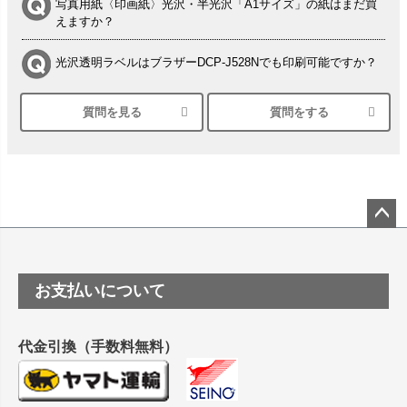
写真用紙〈印画紙〉光沢・半光沢「A1サイズ」の紙はまだ買
えますか？
光沢透明ラベルはブラザーDCP-J528Nでも印刷可能ですか？
質問を見る
質問をする
シルバーペーパーにEPSON EP-30VAで印刷するときの設定
は？
竹尾 DEEP UVヴァンヌーボ スノーホワイトは 大判プリンタ
ーSC-P8050に対応してますか
塩ビのロール紙で離型紙が透明の商品はありますか
ペー
ジト
ップ
つや消し半透明ラベルのロールタイプはありますか？
お支払いについて
へ
縦420mm×横650mmの包装紙に適した紙はありますか？
代金引換（手数料無料）