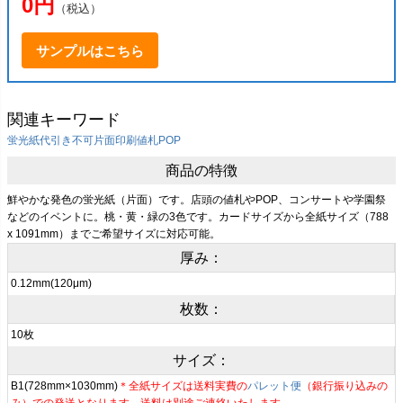
0円
（税込）
サンプルはこちら
関連キーワード
蛍光紙
代引き不可
片面印刷
値札
POP
商品の特徴
鮮やかな発色の蛍光紙（片面）です。店頭の値札やPOP、コンサートや学園祭
などのイベントに。桃・黄・緑の3色です。カードサイズから全紙サイズ（788
x 1091mm）までご希望サイズに対応可能。
厚み：
0.12mm(120μm)
枚数：
10枚
サイズ：
B1(728mm×1030mm)
＊全紙サイズは送料実費の
パレット便
（銀行振り込みの