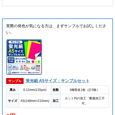
実際の発色が気になる方は、まずサンプルでお試しくださ
い。
蛍光紙 A5サイズ：サンプルセット
サンプル
厚み
0.12mm(120μm)
枚数
3種類各1枚（計3枚）
カット判の加工「断裁加工不
サイズ
A5(148mm×210mm)
加工
可」