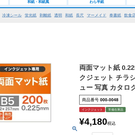
和紙・和紙風
わら半紙
冷凍シール
蛍光紙
剥離紙
透明
和紙
長尺
マーメイド
奉書紙
飲食
両面マット紙 0.22
クジェット チラシ
ュー 写真 カタロ
商品番号
000-0048
インクジェット
常備在庫品
¥
4,180
税込