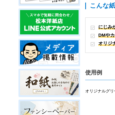
こんな
にじみ
DMや
オリジ
使用例
オリジナルグリ