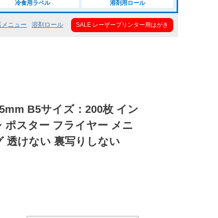
冷食用ラベル
溶剤用ロール
店メニュー
溶剤ロール
SALE レーザープリンター用はがき
5mm B5サイズ：200枚 イン
 ポスター フライヤー メニ
グ 透けない 裏写りしない