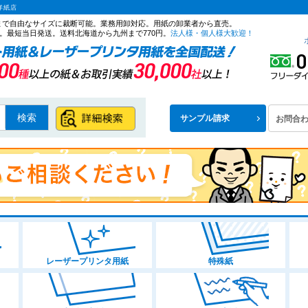
洋紙店
ズまで自由なサイズに裁断可能。業務用卸対応。用紙の卸業者から直売。
。最短当日発送。送料北海道から九州まで770円。
法人様・個人様大歓迎！
検索
サンプル請求
お問合
レーザープリンタ用紙
特殊紙