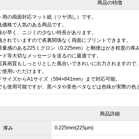
商品の特徴
ト用の両面対応マット紙（ツヤ消し）です。
低価格で人気のある商品です。
燥が早く、ニジミの少ない特長があります。
施されていますので表裏関係なく両面にプリントできます。
量感のある225ミクロン（0.225mm）と郵便はがき程度の
ード等大切なメッセージを送るのに最適です。
写真画質もしっとりとした風合いできれいに出力されますので
ご使用いただけます。
サイズからA1サイズ（594×841mm）まで対応可能。
でも使用可能ですが、黒ベタや茶色ベタなどは色味が実際の色
商品詳細
0.225mm(225μm)
厚み