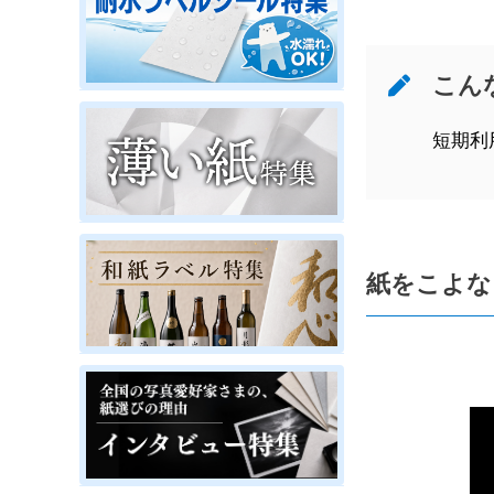
こん
短期利
紙をこよな