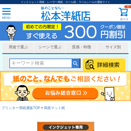
インクジェット用紙・レーザー用紙・ロール紙・ラベルシールの通販サイト
0
MENU
カート
用途で選ぶ
シーンで選ぶ
質感・特徴
サイズ別
プリンター用紙通販TOP
両面マット紙