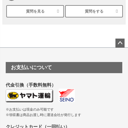
質問を見る
質問をする
シルバーペーパーにEPSON EP-30VAで印刷するときの設定
は？
竹尾 DEEP UVヴァンヌーボ スノーホワイトは 大判プリンタ
ーSC-P8050に対応してますか
塩ビのロール紙で離型紙が透明の商品はありますか
ペー
ジト
ップ
つや消し半透明ラベルのロールタイプはありますか？
お支払いについて
へ
縦420mm×横650mmの包装紙に適した紙はありますか？
代金引換（手数料無料）
※お支払いは現金のみ可能です
※領収書は商品お渡し時に運送会社が発行します
クレジットカード（一回払い）