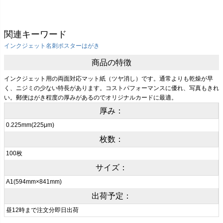
関連キーワード
インクジェット
名刺
ポスター
はがき
商品の特徴
インクジェット用の両面対応マット紙（ツヤ消し）です。通常よりも乾燥が早
く、ニジミの少ない特長があります。コストパフォーマンスに優れ、写真もきれ
い。郵便はがき程度の厚みがあるのでオリジナルカードに最適。
厚み：
0.225mm(225μm)
枚数：
100枚
サイズ：
A1(594mm×841mm)
出荷予定：
昼12時まで注文分即日出荷