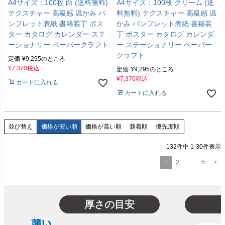
A4サイズ：100枚 白 (送料無料)
A4サイズ：100枚 クリーム (送
テクスチャー 高級感 温かみ パ
料無料) テクスチャー 高級感 温
ンフレット表紙 書籍装丁 ポス
かみ パンフレット表紙 書籍装
ター カタログ カレンダー ステ
丁 ポスター カタログ カレンダ
ーショナリー ペーパークラフト
ー ステーショナリー ペーパー
クラフト
定価
¥
9,295
のところ
¥
7,370
税込
定価
¥
9,295
のところ
¥
7,370
税込
カートに入れる
カートに入れる
価格が安い順
価格が高い順
新着順
優先度順
並び替え
132
件中
1
-
30
件表示
1
2
…
5
厚さの目安