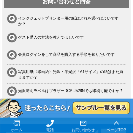
お問い合わせと回答
インクジェットプリンター用の紙はどれを選べばよいです
か？
ゲスト購入の方法を教えてほしいです
会員ログインをして商品を購入する手順を知りたいです
写真用紙〈印画紙〉光沢・半光沢「A1サイズ」の紙はまだ買
えますか？
光沢透明ラベルはブラザーDCP-J528Nでも印刷可能ですか？
質問を見る
質問をする
シルバーペーパーにEPSON EP-30VAで印刷するときの設定
は？
竹尾 DEEP UVヴァンヌーボ スノーホワイトは 大判プリンタ
ホーム
電話
お問い合わせ
ページTOP
ーSC-P8050に対応してますか