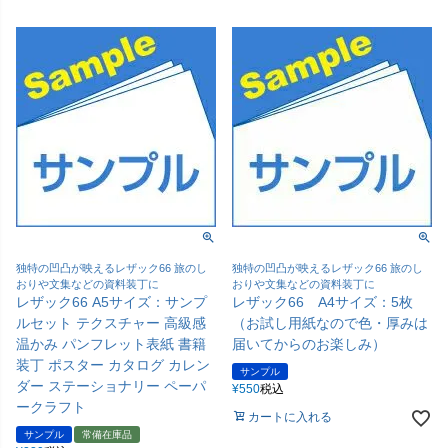
独特の凹凸が映えるレザック66 旅のし
独特の凹凸が映えるレザック66 旅のし
おりや文集などの資料装丁に
おりや文集などの資料装丁に
レザック66 A5サイズ：サンプ
レザック66 A4サイズ：5枚
ルセット テクスチャー 高級感
（お試し用紙なので色・厚みは
温かみ パンフレット表紙 書籍
届いてからのお楽しみ）
装丁 ポスター カタログ カレン
サンプル
ダー ステーショナリー ペーパ
¥
550
税込
ークラフト
カートに入れる
サンプル
常備在庫品