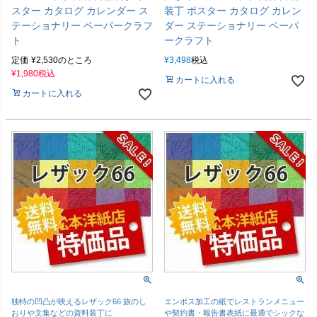
スター カタログ カレンダー ス
装丁 ポスター カタログ カレン
テーショナリー ペーパークラフ
ダー ステーショナリー ペーパ
ト
ークラフト
定価
¥
2,530
のところ
¥
3,498
税込
¥
1,980
税込
カートに入れる
カートに入れる
独特の凹凸が映えるレザック66 旅のし
エンボス加工の紙でレストランメニュー
おりや文集などの資料装丁に
や契約書・報告書表紙に最適でシックな