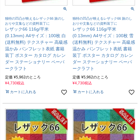
独特の凹凸が映えるレザック66 旅のし
独特の凹凸が映えるレザック66 旅のし
おりや文集などの資料装丁に
おりや文集などの資料装丁に
レザック66 116g/平米
レザック66 116g/平米
(0.13mm) A4サイズ：100枚 白
(0.13mm) A4サイズ：100枚 雪
(送料無料) テクスチャー 高級感
(送料無料) テクスチャー 高級感
温かみ パンフレット表紙 書籍
温かみ パンフレット表紙 書籍
装丁 ポスター カタログ カレン
装丁 ポスター カタログ カレン
ダー ステーショナリー ペーパ
ダー ステーショナリー ペーパ
ークラフト
ークラフト
定価
¥
5,962
のところ
定価
¥
5,962
のところ
¥
4,730
税込
¥
4,730
税込
カートに入れる
カートに入れる