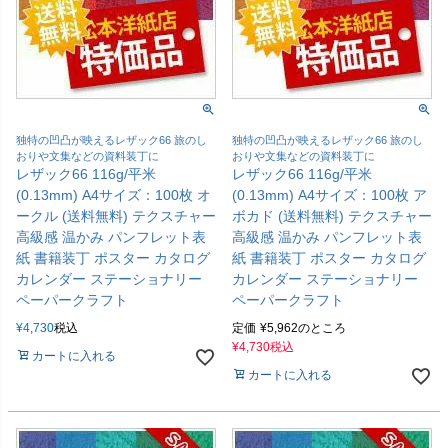
独特の凹凸が映えるレザック66 旅のし
独特の凹凸が映えるレザック66 旅のし
おりや文集などの資料装丁に
おりや文集などの資料装丁に
レザック66 116g/平米
レザック66 116g/平米
(0.13mm) A4サイズ：100枚 オ
(0.13mm) A4サイズ：100枚 ア
ークル (送料無料) テクスチャー
ボカド (送料無料) テクスチャー
高級感 温かみ パンフレット表
高級感 温かみ パンフレット表
紙 書籍装丁 ポスター カタログ
紙 書籍装丁 ポスター カタログ
カレンダー ステーショナリー
カレンダー ステーショナリー
ペーパークラフト
ペーパークラフト
¥
4,730
税込
定価
¥
5,962
のところ
¥
4,730
税込
カートに入れる
カートに入れる