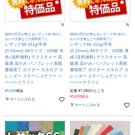
独特の凹凸が映えるレザック66 旅のし
独特の凹凸が映えるレザック66 旅のし
おりや文集などの資料装丁に
おりや文集などの資料装丁に
レザック66 151g/平米
レザック66 151g/平米
(0.15mm) A4サイズ：100枚 水
(0.15mm) A4サイズ：100枚 薄
色 (送料無料) テクスチャー 高
緑 (送料無料) テクスチャー 高
級感 温かみ パンフレット表紙
級感 温かみ パンフレット表紙
書籍装丁 ポスター カタログ カ
書籍装丁 ポスター カタログ カ
レンダー ステーショナリー ペ
レンダー ステーショナリー ペ
ーパークラフト
ーパークラフト
¥
5,830
税込
定価
¥
7,260
のところ
¥
5,830
税込
カートに入れる
カートに入れる