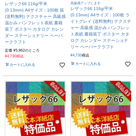
レザック66 116g/平米
高級感アップします
レザック66 116g/平米
(0.13mm) A4サイズ：100枚 鼠
(0.13mm) A4サイズ：100枚 ラ
(送料無料) テクスチャー 高級感
イトグレイ (送料無料) テクスチ
温かみ パンフレット表紙 書籍
ャー 高級感 温かみ パンフレッ
装丁 ポスター カタログ カレン
ト表紙 書籍装丁 ポスター カタ
ダー ステーショナリー ペーパ
ログ カレンダー ステーショナ
ークラフト
リー ペーパークラフト
定価
¥
5,962
のところ
¥
4,730
税込
¥
4,730
税込
カートに入れる
カートに入れる