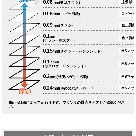
0.06
上質紙51
mm(折込チラシ)
0.08
コピー用
mm(コピー用紙)
0.09
色上質紙
mm(チラシ)
0.1
mm
色上質紙
(チラシ・ポスター)
0.15
MSマット
mm(チケット・パンフレット)
0.17
mm
MSマット
(カタログ・パンフレット)
0.2
MSマット
mm(郵便ハガキ・名刺)
0.24
MSマッ
mm(厚めのポストカード)
※mmは紙によってかわります。プリンタの対応サイズをご確認くださ
い。