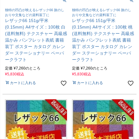
独特の凹凸が映えるレザック66 旅のし
独特の凹凸が映えるレザック66 旅のし
おりや文集などの資料装丁に
おりや文集などの資料装丁に
レザック66 151g/平米
レザック66 151g/平米
(0.15mm) A4サイズ：100枚 白
(0.15mm) A4サイズ：100枚 桃
(送料無料) テクスチャー 高級感
(送料無料) テクスチャー 高級感
温かみ パンフレット表紙 書籍
温かみ パンフレット表紙 書籍
装丁 ポスター カタログ カレン
装丁 ポスター カタログ カレン
ダー ステーショナリー ペーパ
ダー ステーショナリー ペーパ
ークラフト
ークラフト
定価
¥
7,260
のところ
定価
¥
7,260
のところ
¥
5,830
税込
¥
5,830
税込
カートに入れる
カートに入れる