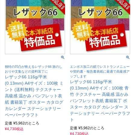
独特の凹凸が映えるレザック66 旅のし
エンボス加工の紙でレストランメニュー
おりや文集などの資料装丁に
や契約書・報告書表紙に最適で高級感ア
レザック66 116g/平米
ップします
レザック66 116g/平米
(0.13mm) A4サイズ：100枚 ミ
(0.13mm) A4サイズ：100枚 青
ント (送料無料) テクスチャー
竹 テクスチャー 高級感 温かみ
高級感 温かみ パンフレット表
パンフレット表紙 書籍装丁 ポ
紙 書籍装丁 ポスター カタログ
スター カタログ カレンダー ス
カレンダー ステーショナリー
テーショナリー ペーパークラフ
ペーパークラフト
ト
定価
¥
5,962
のところ
定価
¥
5,962
のところ
¥
4,730
税込
¥
4,730
税込