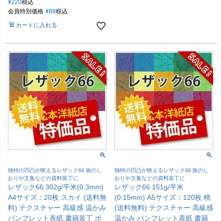
¥
220
税込
会員特別価格
¥
88
税込
カートに入れる
独特の凹凸が映えるレザック66 旅のし
独特の凹凸が映えるレザック66 旅のし
おりや文集などの資料装丁に
おりや文集などの資料装丁に
レザック66 302g/平米(0.3mm)
レザック66 151g/平米
A4サイズ：20枚 スカイ (送料無
(0.15mm) A5サイズ：120枚 桃
料) テクスチャー 高級感 温かみ
(送料無料) テクスチャー 高級感
パンフレット表紙 書籍装丁 ポ
温かみ パンフレット表紙 書籍