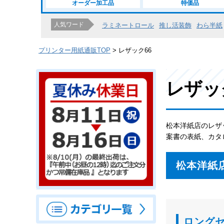
オーダー加工品
特価品
人気ワード
ラミネートロール
推し活装飾
わら半紙
プリンター用紙通販TOP
レザック66
レザッ
松本洋紙店のレザ
案書の表紙、カタ
松本洋紙
ロング