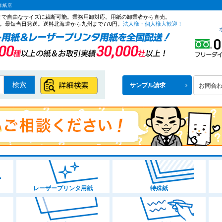
洋紙店
ズまで自由なサイズに裁断可能。業務用卸対応。用紙の卸業者から直売。
。最短当日発送。送料北海道から九州まで770円。
法人様・個人様大歓迎！
検索
サンプル請求
お問合
レーザープリンタ用紙
特殊紙