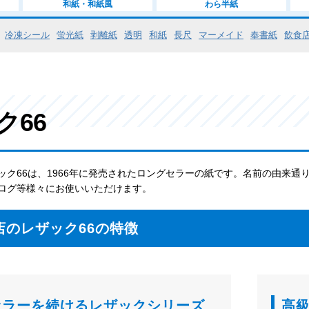
和紙・和紙風
わら半紙
冷凍シール
蛍光紙
剥離紙
透明
和紙
長尺
マーメイド
奉書紙
飲食
ク66
ック66は、1966年に発売されたロングセラーの紙です。名前の由来
ログ等様々にお使いいただけます。
店のレザック66の特徴
セラーを続けるレザックシリーズ
高