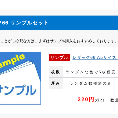
66 サンプルセット
ることがご心配な方は、まずはサンプル購入をおすすめしております
サンプル
レザック66 A5サイ
枚数
ランダムな色で5枚程度
厚み
ランダム数種類のみ
220円
数
(税込)