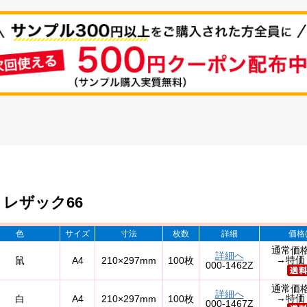
レザック66
色
サイズ
寸法
枚数
詳細
価格
通常価格
詳細へ
→特価 
鼠
A4
210×297mm
100枚
000-1462Z
通常価格
詳細へ
→特価 
白
A4
210×297mm
100枚
000-1467Z