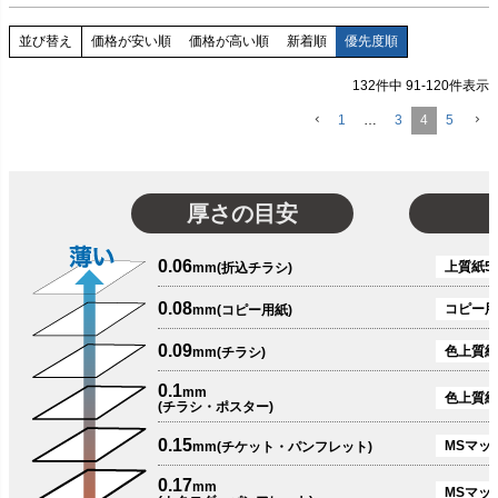
価格が安い順
価格が高い順
新着順
優先度順
並び替え
132
件中
91
-
120
件表示
1
…
3
4
5
厚さの目安
0.06
上質紙51
mm(折込チラシ)
0.08
コピー用
mm(コピー用紙)
0.09
色上質紙
mm(チラシ)
0.1
mm
色上質紙
(チラシ・ポスター)
0.15
MSマット
mm(チケット・パンフレット)
0.17
mm
MSマット