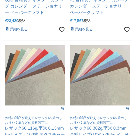
グ カレンダー ステーショナリ
カレンダー ステーショナリー
ー ペーパークラフト
ペーパークラフト
¥
23,430
税込
¥
17,567
税込
詳細を見る
詳細を見る
独特の凹凸が映えるレザック66 旅のし
独特の凹凸が映えるレザック66 旅のし
おりや文集などの資料装丁に
おりや文集などの資料装丁に
レザック66 116g/平米 0.13mm
レザック66 302g/平米 0.3mm
B5サイズ：100枚 テクスチャー
全紙サイズ(1091×788mm)：50