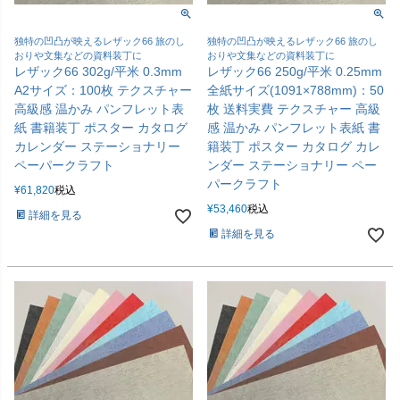
独特の凹凸が映えるレザック66 旅のし
独特の凹凸が映えるレザック66 旅のし
おりや文集などの資料装丁に
おりや文集などの資料装丁に
レザック66 302g/平米 0.3mm
レザック66 250g/平米 0.25mm
A2サイズ：100枚 テクスチャー
全紙サイズ(1091×788mm)：50
高級感 温かみ パンフレット表
枚 送料実費 テクスチャー 高級
紙 書籍装丁 ポスター カタログ
感 温かみ パンフレット表紙 書
カレンダー ステーショナリー
籍装丁 ポスター カタログ カレ
ペーパークラフト
ンダー ステーショナリー ペー
パークラフト
¥
61,820
税込
¥
53,460
税込
詳細を見る
詳細を見る