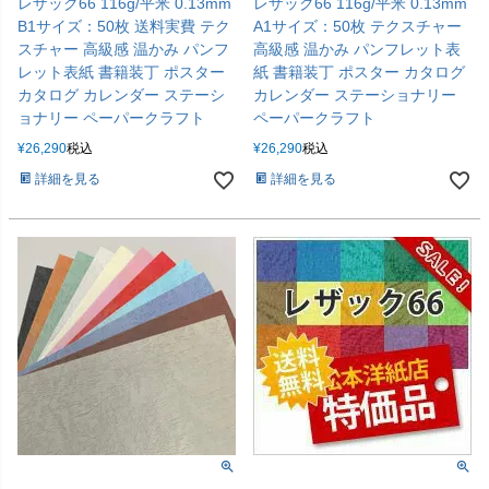
レザック66 116g/平米 0.13mm
レザック66 116g/平米 0.13mm
B1サイズ：50枚 送料実費 テク
A1サイズ：50枚 テクスチャー
スチャー 高級感 温かみ パンフ
高級感 温かみ パンフレット表
レット表紙 書籍装丁 ポスター
紙 書籍装丁 ポスター カタログ
カタログ カレンダー ステーシ
カレンダー ステーショナリー
ョナリー ペーパークラフト
ペーパークラフト
¥
26,290
税込
¥
26,290
税込
詳細を見る
詳細を見る