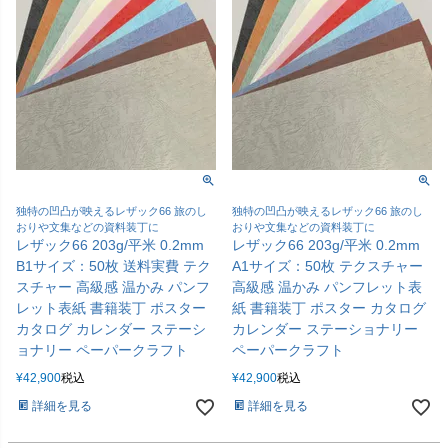
独特の凹凸が映えるレザック66 旅のし
独特の凹凸が映えるレザック66 旅のし
おりや文集などの資料装丁に
おりや文集などの資料装丁に
レザック66 203g/平米 0.2mm
レザック66 203g/平米 0.2mm
B1サイズ：50枚 送料実費 テク
A1サイズ：50枚 テクスチャー
スチャー 高級感 温かみ パンフ
高級感 温かみ パンフレット表
レット表紙 書籍装丁 ポスター
紙 書籍装丁 ポスター カタログ
カタログ カレンダー ステーシ
カレンダー ステーショナリー
ョナリー ペーパークラフト
ペーパークラフト
¥
42,900
税込
¥
42,900
税込
詳細を見る
詳細を見る