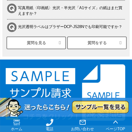
写真用紙〈印画紙〉光沢・半光沢「A1サイズ」の紙はまだ買
えますか？
光沢透明ラベルはブラザーDCP-J528Nでも印刷可能ですか？
質問を見る
質問をする
シルバーペーパーにEPSON EP-30VAで印刷するときの設定
は？
竹尾 DEEP UVヴァンヌーボ スノーホワイトは 大判プリンタ
ーSC-P8050に対応してますか
塩ビのロール紙で離型紙が透明の商品はありますか
つや消し半透明ラベルのロールタイプはありますか？
縦420mm×横650mmの包装紙に適した紙はありますか？
ホーム
電話
お問い合わせ
ページTOP