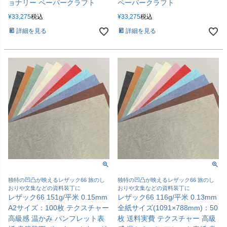
ョナリー ペーパークラフト
ペーパークラフト
¥
33,275
税込
¥
33,275
税込
詳細を見る
詳細を見る
独特の凹凸が映えるレザック66 旅のし
独特の凹凸が映えるレザック66 旅のし
おりや文集などの資料装丁に
おりや文集などの資料装丁に
レザック66 151g/平米 0.15mm
レザック66 116g/平米 0.13mm
A2サイズ：100枚 テクスチャー
全紙サイズ(1091×788mm)：50
高級感 温かみ パンフレット表
枚 送料実費 テクスチャー 高級