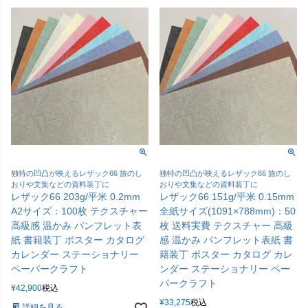
独特の凹凸が映えるレザック66 旅のし
独特の凹凸が映えるレザック66 旅のし
おりや文集などの資料装丁に
おりや文集などの資料装丁に
レザック66 203g/平米 0.2mm
レザック66 151g/平米 0.15mm
A2サイズ：100枚 テクスチャー
全紙サイズ(1091×788mm)：50
高級感 温かみ パンフレット表
枚 送料実費 テクスチャー 高級
紙 書籍装丁 ポスター カタログ
感 温かみ パンフレット表紙 書
カレンダー ステーショナリー
籍装丁 ポスター カタログ カレ
ペーパークラフト
ンダー ステーショナリー ペー
パークラフト
¥
42,900
税込
¥
33,275
税込
詳細を見る