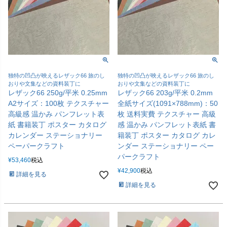
独特の凹凸が映えるレザック66 旅のし
独特の凹凸が映えるレザック66 旅のし
おりや文集などの資料装丁に
おりや文集などの資料装丁に
レザック66 250g/平米 0.25mm
レザック66 203g/平米 0.2mm
A2サイズ：100枚 テクスチャー
全紙サイズ(1091×788mm)：50
高級感 温かみ パンフレット表
枚 送料実費 テクスチャー 高級
紙 書籍装丁 ポスター カタログ
感 温かみ パンフレット表紙 書
カレンダー ステーショナリー
籍装丁 ポスター カタログ カレ
ペーパークラフト
ンダー ステーショナリー ペー
パークラフト
¥
53,460
税込
¥
42,900
税込
詳細を見る
詳細を見る