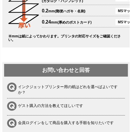
(カタログ・パンフレット)
0.2
MSマット
mm(郵便ハガキ・名刺)
0.24
MSマッ
mm(厚めのポストカード)
※mmは紙によってかわります。プリンタの対応サイズをご確認くださ
い。
お問い合わせと回答
インクジェットプリンター用の紙はどれを選べばよいです
か？
ゲスト購入の方法を教えてほしいです
会員ログインをして商品を購入する手順を知りたいです