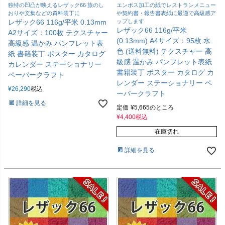
独特の凹凸が映えるレザック66 旅のし
エンボス加工の紙でレストランメニュー
おりや文集などの資料装丁に
や契約書・報告書表紙に最適で高級感ア
レザック66 116g/平米 0.13mm
ップします
レザック66 116g/平米
A2サイズ：100枚 テクスチャー
(0.13mm) A4サイズ：95枚 水
高級感 温かみ パンフレット表
色 (送料無料) テクスチャー 高
紙 書籍装丁 ポスター カタログ
級感 温かみ パンフレット表紙
カレンダー ステーショナリー
書籍装丁 ポスター カタログ カ
ペーパークラフト
レンダー ステーショナリー ペ
¥
26,290
税込
ーパークラフト
詳細を見る
定価
¥
5,665
のところ
¥
4,400
税込
在庫切れ
詳細を見る