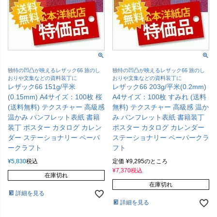
独特の凹凸が映えるレザック66 旅のし
独特の凹凸が映えるレザック66 旅のし
おりや文集などの資料装丁に
おりや文集などの資料装丁に
レザック66 151g/平米
レザック66 203g/平米(0.2mm)
(0.15mm) A4サイズ：100枚 桜
A4サイズ：100枚 すみれ (送料
(送料無料) テクスチャー 高級感
無料) テクスチャー 高級感 温か
温かみ パンフレット表紙 書籍
み パンフレット表紙 書籍装丁
装丁 ポスター カタログ カレン
ポスター カタログ カレンダー
ダー ステーショナリー ペーパ
ステーショナリー ペーパークラ
ークラフト
フト
¥
5,830
税込
定価
¥
9,295
のところ
¥
7,370
税込
在庫切れ
在庫切れ
詳細を見る
詳細を見る