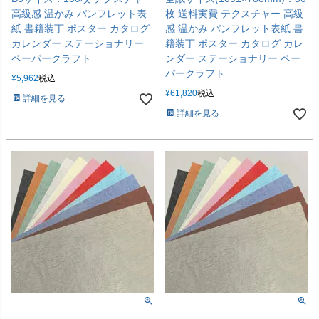
高級感 温かみ パンフレット表
枚 送料実費 テクスチャー 高級
紙 書籍装丁 ポスター カタログ
感 温かみ パンフレット表紙 書
カレンダー ステーショナリー
籍装丁 ポスター カタログ カレ
ペーパークラフト
ンダー ステーショナリー ペー
パークラフト
¥
5,962
税込
¥
61,820
税込
詳細を見る
詳細を見る