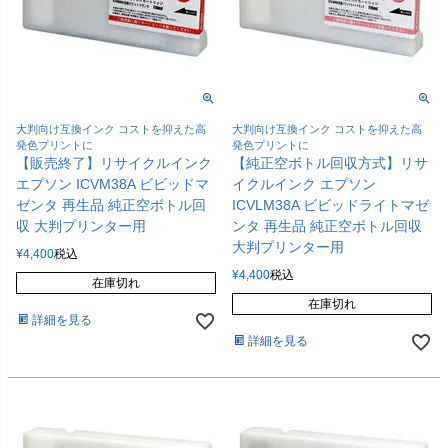
大判向け互換インク コストを抑えた高
大判向け互換インク コストを抑えた高
発色プリントに
発色プリントに
【販売終了】リサイクルインク
【純正空ボトル回収方式】リサ
エプソン ICVM38A ビビッドマ
イクルインク エプソン
ゼンタ 再生品 純正空ボトル回
ICVLM38A ビビッドライトマゼ
収 大判プリンター用
ンタ 再生品 純正空ボトル回収
大判プリンター用
¥
4,400
税込
¥
4,400
税込
在庫切れ
在庫切れ
詳細を見る
詳細を見る