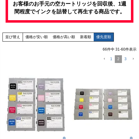
お客様のお手元の空カートリッジを回収後、1週
間程度でインクを詰替して再生する商品です。
価格が安い順
価格が高い順
新着順
優先度順
並び替え
66
件中
31
-
60
件表示
1
2
3