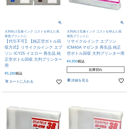
大判向け互換インク コストを抑えた高
大判向け互換インク コストを抑えた高
発色プリントに
発色プリントに
【代引不可】【純正空ボトル回
リサイクルインク エプソン
収方式】リサイクルインク エプ
ICM40A マゼンタ 再生品 純正
ソン ICY25 イエロー 再生品 純
空ボトル回収 大判プリンター用
正空ボトル回収 大判プリンター
¥
4,950
税込
用
在庫切れ
¥
5,280
税込
詳細を見る
カートに入れる