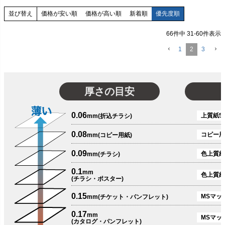
価格が安い順
価格が高い順
新着順
優先度順
並び替え
66
件中
31
-
60
件表示
1
2
3
厚さの目安
0.06
上質紙51
mm(折込チラシ)
0.08
コピー用
mm(コピー用紙)
0.09
色上質紙
mm(チラシ)
0.1
mm
色上質紙
(チラシ・ポスター)
0.15
MSマット
mm(チケット・パンフレット)
0.17
mm
MSマット
(カタログ・パンフレット)