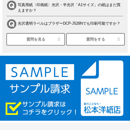
写真用紙〈印画紙〉光沢・半光沢「A1サイズ」の紙はまだ買
えますか？
光沢透明ラベルはブラザーDCP-J528Nでも印刷可能ですか？
質問を見る
質問をする
シルバーペーパーにEPSON EP-30VAで印刷するときの設定
は？
竹尾 DEEP UVヴァンヌーボ スノーホワイトは 大判プリンタ
ーSC-P8050に対応してますか
塩ビのロール紙で離型紙が透明の商品はありますか
つや消し半透明ラベルのロールタイプはありますか？
縦420mm×横650mmの包装紙に適した紙はありますか？