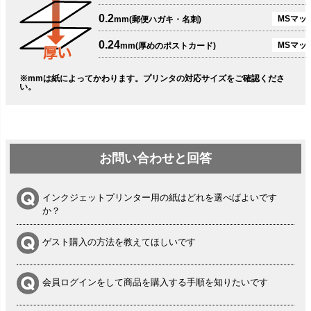
0.2
MSマット
mm(郵便ハガキ・名刺)
0.24
MSマッ
mm(厚めのポストカード)
※mmは紙によってかわります。プリンタの対応サイズをご確認くださ
い。
お問い合わせと回答
インクジェットプリンター用の紙はどれを選べばよいです
か？
ゲスト購入の方法を教えてほしいです
会員ログインをして商品を購入する手順を知りたいです